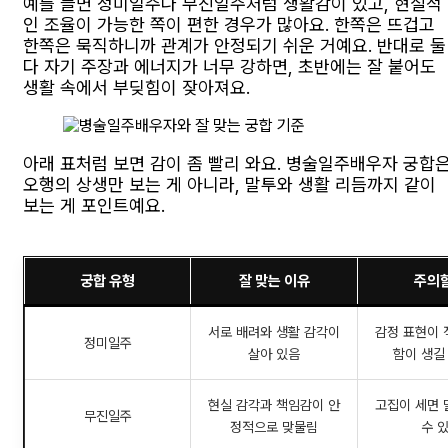
예를 들면 정미일주나 무진일주처럼 생활감이 있고, 현실적
인 조율이 가능한 쪽이 편한 경우가 많아요. 한쪽은 뜨겁고
한쪽은 묵직하니까 관계가 안정되기 쉬운 거예요. 반대로 둘
다 자기 주장과 에너지가 너무 강하면, 초반에는 잘 붙어도
생활 속에서 부딪힘이 잦아져요.
아래 표처럼 보면 감이 좀 빨리 와요. 병술일주배우자 궁합
오행의 상생만 보는 게 아니라, 말투와 생활 리듬까지 같이
보는 게 포인트예요.
궁합 유형
잘 맞는 이유
주의할
서로 배려와 생활 감각이
감정 표현이 
정미일주
살아 있음
함이 생길
현실 감각과 책임감이 안
고집이 세면 
무진일주
정적으로 맞물림
수 