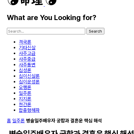
What are You Looking for?
Search
격국론
기타신살
사주고급
사주중급
사주통변
십성론
십이신살론
십이운성론
오행론
일주론
지지론
천간론
합충형해파
홈
일주론
병술일주배우자 궁합과 결혼운 핵심 해석
병술일주배우자 궁합과 결혼운 핵심 해석