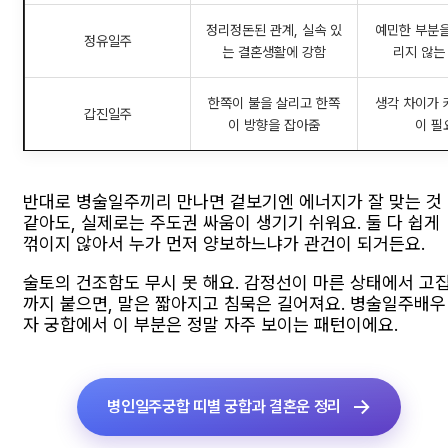
정리정돈된 관계, 실속 있
예민한 부분을
정유일주
는 결혼생활에 강함
리지 않는
한쪽이 불을 살리고 한쪽
생각 차이가 
갑진일주
이 방향을 잡아줌
이 필
반대로 병술일주끼리 만나면 겉보기엔 에너지가 잘 맞는 것
같아도, 실제로는 주도권 싸움이 생기기 쉬워요. 둘 다 쉽게
꺾이지 않아서 누가 먼저 양보하느냐가 관건이 되거든요.
술토의 건조함도 무시 못 해요. 감정선이 마른 상태에서 고
까지 붙으면, 말은 짧아지고 침묵은 길어져요. 병술일주배우
자 궁합에서 이 부분은 정말 자주 보이는 패턴이에요.
병인일주궁합 띠별 궁합과 결혼운 정리