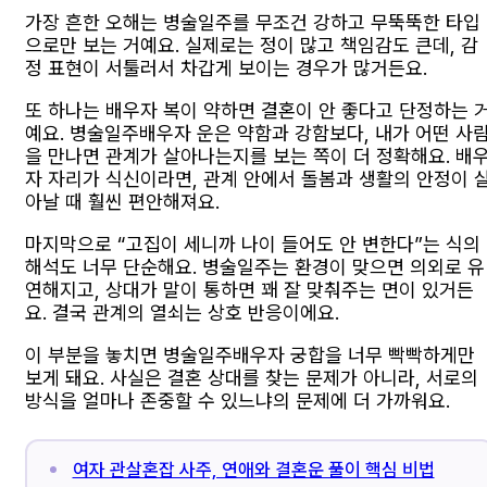
가장 흔한 오해는 병술일주를 무조건 강하고 무뚝뚝한 타입
으로만 보는 거예요. 실제로는 정이 많고 책임감도 큰데, 감
정 표현이 서툴러서 차갑게 보이는 경우가 많거든요.
또 하나는 배우자 복이 약하면 결혼이 안 좋다고 단정하는 
예요. 병술일주배우자 운은 약함과 강함보다, 내가 어떤 사
을 만나면 관계가 살아나는지를 보는 쪽이 더 정확해요. 배
자 자리가 식신이라면, 관계 안에서 돌봄과 생활의 안정이 
아날 때 훨씬 편안해져요.
마지막으로 “고집이 세니까 나이 들어도 안 변한다”는 식의
해석도 너무 단순해요. 병술일주는 환경이 맞으면 의외로 유
연해지고, 상대가 말이 통하면 꽤 잘 맞춰주는 면이 있거든
요. 결국 관계의 열쇠는 상호 반응이에요.
이 부분을 놓치면 병술일주배우자 궁합을 너무 빡빡하게만
보게 돼요. 사실은 결혼 상대를 찾는 문제가 아니라, 서로의
방식을 얼마나 존중할 수 있느냐의 문제에 더 가까워요.
여자 관살혼잡 사주, 연애와 결혼운 풀이 핵심 비법