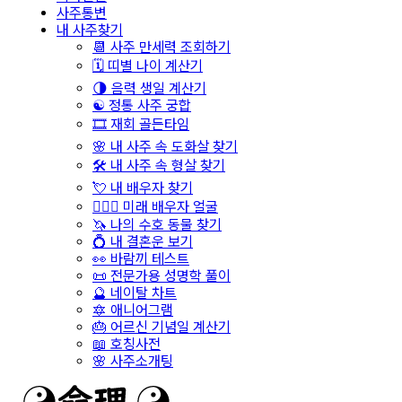
사주통변
내 사주찾기
📆 사주 만세력 조회하기
🗓️ 띠별 나이 계산기
🌗 음력 생일 계산기
☯️ 정통 사주 궁합
🎞️ 재회 골든타임
🌸 내 사주 속 도화살 찾기
🛠️ 내 사주 속 형살 찾기
💘 내 배우자 찾기
👩‍❤️‍👨 미래 배우자 얼굴
🦄 나의 수호 동물 찾기
💍 내 결혼운 보기
👀 바람끼 테스트
📜 전문가용 성명학 풀이
🔮 네이탈 차트
🔯 애니어그램
🎂 어르신 기념일 계산기
📖 호칭사전
🌸 사주소개팅