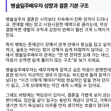
병술일주배우자 성향과 결혼 기본 구조
병술일주의 결혼은 시작보다 지속에서 진짜 성격이 드러나
요. 연애할 때는 밝고 시원시원한 매력으로 끌리는데, 막상
결혼하면 생활의 규칙과 감정의 반복이 훨씬 크게 느껴지거
든요.
특히 병화는 존재감이 강해서 관계 안에서 중심을 잡고 싶어
하고, 술토는 버티는 힘이 강해서 쉽게 타협하지 않아요. 그
래서 병술일주배우자 관계는 “한 번 정하면 오래 가는 대신,
마음이 상하면 쉽게 풀리지 않는 구조”로 보기 쉬워요.
병술일주배우자는 배우자에게 잘하고 싶은 마음이 분명한데
표현 방식이 직선적인 경우가 많아요. 부드럽게 돌려 말하기
보다는 “이건 이렇게 해야지”처럼 현실적인 말을 먼저 던지
기 쉽고, 그게 상대에게는 약간 세게 느껴질 수 있어요.
그래도 바탕에는 책임감이 있어서, 결혼을 가볍게 보지 않는
편이에요. 집안을 같이 일구는 동반자 개념이 강하고, 가족
생기면 자기 욕심보다 의무를 먼저 생각하는 흐름이 많더라
고요.