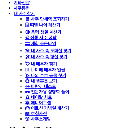
기타신살
사주통변
내 사주찾기
📆 사주 만세력 조회하기
🗓️ 띠별 나이 계산기
🌗 음력 생일 계산기
☯️ 정통 사주 궁합
🎞️ 재회 골든타임
🌸 내 사주 속 도화살 찾기
🛠️ 내 사주 속 형살 찾기
💘 내 배우자 찾기
👩‍❤️‍👨 미래 배우자 얼굴
🦄 나의 수호 동물 찾기
💍 내 결혼운 보기
👀 바람끼 테스트
📜 전문가용 성명학 풀이
🔮 네이탈 차트
🔯 애니어그램
🎂 어르신 기념일 계산기
📖 호칭사전
🌸 사주소개팅