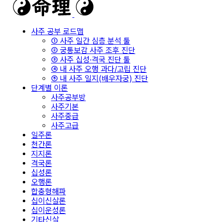
사주 공부 로드맵
① 사주 일간 심층 분석 툴
② 궁통보감 사주 조후 진단
③ 사주 십성·격국 진단 툴
④ 내 사주 오행 과다/고립 진단
⑤ 내 사주 일지(배우자궁) 진단
단계별 이론
사주공부방
사주기본
사주중급
사주고급
일주론
천간론
지지론
격국론
십성론
오행론
합충형해파
십이신살론
십이운성론
기타신살