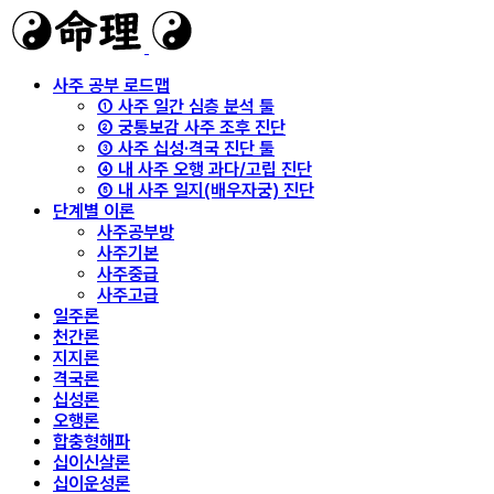
사주 공부 로드맵
① 사주 일간 심층 분석 툴
② 궁통보감 사주 조후 진단
③ 사주 십성·격국 진단 툴
④ 내 사주 오행 과다/고립 진단
⑤ 내 사주 일지(배우자궁) 진단
단계별 이론
사주공부방
사주기본
사주중급
사주고급
일주론
천간론
지지론
격국론
십성론
오행론
합충형해파
십이신살론
십이운성론