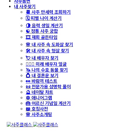
사주통변
내 사주찾기
📆 사주 만세력 조회하기
🗓️ 띠별 나이 계산기
🌗 음력 생일 계산기
☯️ 정통 사주 궁합
🎞️ 재회 골든타임
🌸 내 사주 속 도화살 찾기
🛠️ 내 사주 속 형살 찾기
💘 내 배우자 찾기
👩‍❤️‍👨 미래 배우자 얼굴
🦄 나의 수호 동물 찾기
💍 내 결혼운 보기
👀 바람끼 테스트
📜 전문가용 성명학 풀이
🔮 네이탈 차트
🔯 애니어그램
🎂 어르신 기념일 계산기
📖 호칭사전
🌸 사주소개팅