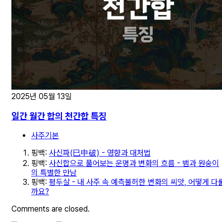
2025년 05월 13일
일간 월간 합의 천간합 특징
사주기본
핑백:
사신파(巳申破) - 영향과 대처법
핑백:
사신합으로 풀어보는 운명과 변화의 흐름 - 뱀과 원숭이
의 특별한 만남
핑백:
평두살 - 내 사주 속 예측불허한 변화의 씨앗, 어떻게 다
까요?
Comments are closed.