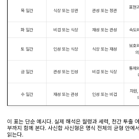
표현과
목 일간
식상 또는 상관
관성 또는 정관
화 일간
비겁 또는 식상
재성 또는 관성
속도와
보호와
토 일간
인성 또는 식상
식상 또는 재성
의
통제와
금 일간
관성 또는 인성
비겁 또는 식상
자원,
수 일간
재성 또는 관성
인성 또는 비겁
이 표는 단순 예시다. 실제 해석은 월령과 세력, 천간 투출 
부까지 함께 본다. 사신합 사신형은 명식 전체의 균형 안에
읽는다.