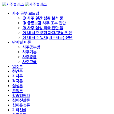
사주 공부 로드맵
① 사주 일간 심층 분석 툴
② 궁통보감 사주 조후 진단
③ 사주 십성·격국 진단 툴
④ 내 사주 오행 과다/고립 진단
⑤ 내 사주 일지(배우자궁) 진단
단계별 이론
사주공부방
사주기본
사주중급
사주고급
일주론
천간론
지지론
격국론
십성론
오행론
합충형해파
십이신살론
십이운성론
기타신살