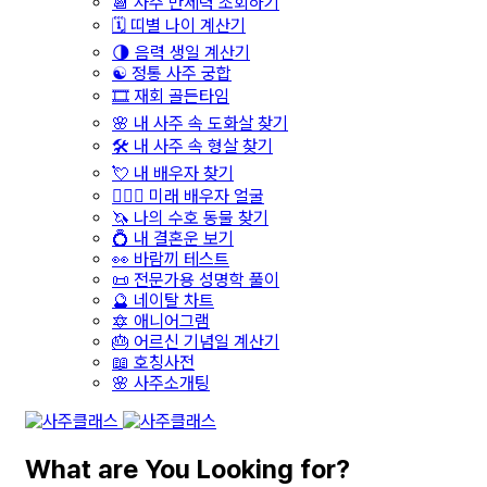
📆 사주 만세력 조회하기
🗓️ 띠별 나이 계산기
🌗 음력 생일 계산기
☯️ 정통 사주 궁합
🎞️ 재회 골든타임
🌸 내 사주 속 도화살 찾기
🛠️ 내 사주 속 형살 찾기
💘 내 배우자 찾기
👩‍❤️‍👨 미래 배우자 얼굴
🦄 나의 수호 동물 찾기
💍 내 결혼운 보기
👀 바람끼 테스트
📜 전문가용 성명학 풀이
🔮 네이탈 차트
🔯 애니어그램
🎂 어르신 기념일 계산기
📖 호칭사전
🌸 사주소개팅
What are You Looking for?