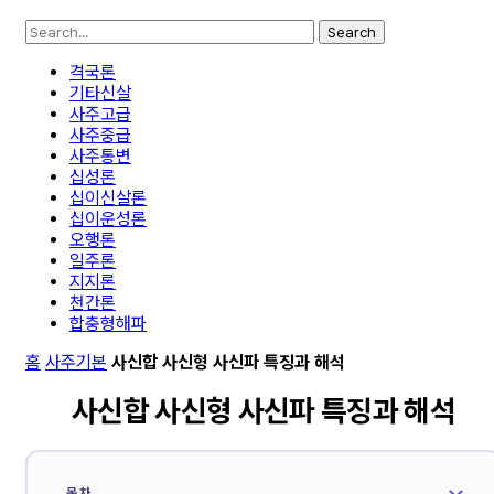
Search
격국론
기타신살
사주고급
사주중급
사주통변
십성론
십이신살론
십이운성론
오행론
일주론
지지론
천간론
합충형해파
홈
사주기본
사신합 사신형 사신파 특징과 해석
사신합 사신형 사신파 특징과 해석
목차