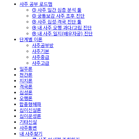
사주 공부 로드맵
① 사주 일간 심층 분석 툴
② 궁통보감 사주 조후 진단
③ 사주 십성·격국 진단 툴
④ 내 사주 오행 과다/고립 진단
⑤ 내 사주 일지(배우자궁) 진단
단계별 이론
사주공부방
사주기본
사주중급
사주고급
일주론
천간론
지지론
격국론
십성론
오행론
합충형해파
십이신살론
십이운성론
기타신살
사주통변
내 사주찾기