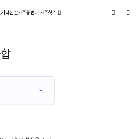
론
기타신살
사주통변
내 사주찾기
궁합