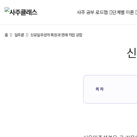
사주 공부 로드맵
단계별 이론
홈
일주론
신유일주성격 특징과 연애 직업 궁합
신
목차