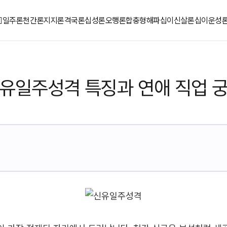
일주론
천간론
지지론
격국론
십성론
오행론
합충형해파
십이신살론
십이운성
유일주성격 특징과 연애 직업 