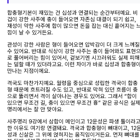
합충형기본이 재밌는 건 십성과 연결되는 순간부터예요. 비
겁이 강한 사주에 충이 들어오면 자존심 대결이 되기 쉽고,
재성이 약한 사주에 합이 많으면 돈을 잡는 대신 흩어지는 
낌이 날 수 있거든요.
관성이 강한 사람은 형이 들어오면 압박감이 더 크게 느껴질
수 있어요. 반대로 식상이 강한 사주는 충이 들어와도 표현
로 풀어버리는 힘이 있어서, 겉보기엔 시끄러워도 실제 피해
는 덜할 때가 있더라고요. 이런 차이가 바로 십성과 합충형
만나는 지점이에요.
격국도 마찬가지예요. 월령을 중심으로 성립한 격국이 합충
형 때문에 흐트러질 수도 있고, 반대로 막혀 있던 흐름이 충
으로 뚫리면서 격이 살아나는 경우도 있어요. 그래서 “합이
있으면 무조건 길, 충이 있으면 무조건 흉” 같은 공식은 실
명리에서는 잘 안 맞아요.
사주명리 9강에서 삼합이 메인이고 12운성은 파생 툴이라
한 이유도 여기랑 연결돼요. 격국과 합충형이 뼈대이고, 12
성과 신살은 그 위에 얹혀지는 움직임이거든요. 먼저 뼈대를