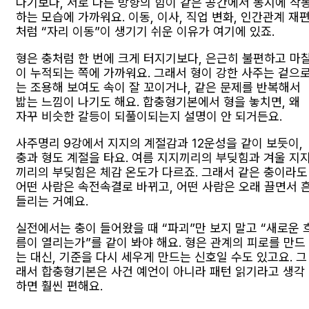
다기보다, 서로 다른 방향의 힘이 같은 공간에서 동시에 작
하는 모습에 가까워요. 이동, 이사, 직업 변화, 인간관계 재
처럼 “자리 이동”이 생기기 쉬운 이유가 여기에 있죠.
형은 충처럼 한 번에 크게 터지기보다, 은근히 불편하고 마
이 누적되는 쪽에 가까워요. 그래서 형이 강한 사주는 겉으
는 조용해 보여도 속이 잘 꼬이거나, 같은 문제를 반복해서
밟는 느낌이 나기도 해요. 합충형기본에서 형을 놓치면, 왜
자꾸 비슷한 갈등이 되풀이되는지 설명이 안 되거든요.
사주명리 9강에서 지지의 계절감과 12운성을 같이 보듯이,
충과 형도 계절을 타요. 여름 지지끼리의 부딪힘과 겨울 지
끼리의 부딪힘은 체감 온도가 다르죠. 그래서 같은 충이라도
어떤 사람은 속전속결로 바뀌고, 어떤 사람은 오래 끌면서 
들리는 거예요.
실전에서는 충이 들어왔을 때 “파괴”만 보지 말고 “새로운 
름이 열리는가”를 같이 봐야 해요. 형은 관계의 피로를 만드
는 대신, 기준을 다시 세우게 만드는 신호일 수도 있고요. 그
래서 합충형기본은 사건 예언이 아니라 패턴 읽기라고 생각
하면 훨씬 편해요.