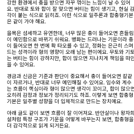
강한 환경에서 충을 받으면 자꾸 꺾이는 느낌이 날 수 있어
요. 반대로 토와 합이 잘 맞으면 버티는 힘이 생기고, 현실 
각이 붙는 식으로 읽히죠. 이런 식으로 일주론과 합충형기본
은 같이 가야 해요.
을목은 섬세하고 유연한데, 너무 많은 충이 들어오면 흔들림
이 예민함으로 바뀌기 쉬워요. 병화는 드러나는 기운이라 충
이 들어오면 한 번에 확 타오를 수 있고, 정화는 은근히 스며
드는 성격이라 형의 영향이 오래 남는 편이에요. 무토와 기
는 버티는 힘이 강하지만, 합이 많으면 지나치게 책임을 떠
을 수 있어요.
경금과 신금은 기준과 판단이 중요해서 충이 들어오면 칼같
이 자르거나, 반대로 너무 예민해질 수 있어요. 임수와 계수
는 흐름이 핵심이라 형이 많으면 생각이 꼬이고, 합이 많으
오히려 감정과 정보가 정리되기도 하죠. 이렇게 보면 합충형
기본은 일주별 성향을 더 입체적으로 만드는 장치예요.
아래 글도 같이 보면 흐름이 잘 이어져요. 반안살이나 왕자
설처럼 특정 구조가 기운을 어떻게 바꾸는지 보면, 합충형을
더 감각적으로 읽게 되거든요.