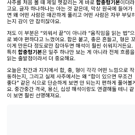
사주를 처음 볼 때 제일 헷갈리는 게 바로
합충형기본
이더라
고요. 글자 하나하나는 아는 것 같은데, 막상 원국에 들어가
면 왜 어떤 사람은 매끈하게 풀리고 어떤 사람은 자꾸 부딪
는지 감이 안 잡히잖아요.
저도 이 부분은 “외워서 끝”이 아니라 “움직임을 읽는 법”으
로 봐야 편하다고 느꼈어요. 합은 붙고, 충은 흔들고, 형은 
이게 만든다 정도로만 잡아두면 해석이 훨씬 쉬워지거든요.
특히
합충형기본
은 일주 하나만 보는 게 아니라 전체 흐름을
읽는 출발점이라서 더 중요해요.
오늘은 천간과 지지에서 합, 충, 형이 각각 어떤 느낌으로 작
동하는지, 그리고 실제 사주에서는 왜 “합이 있으면 무조건
좋다” 같은 식으로 단순하게 보면 안 되는지 편하게 풀어볼
요. 중간중간 격국, 용신, 십성 해석이랑도 연결해둘 테니 같
이 보면 훨씬 선명해져요.