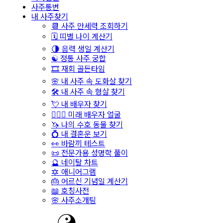
사주통변
내 사주찾기
📆 사주 만세력 조회하기
🗓️ 띠별 나이 계산기
🌗 음력 생일 계산기
☯️ 정통 사주 궁합
🎞️ 재회 골든타임
🌸 내 사주 속 도화살 찾기
🛠️ 내 사주 속 형살 찾기
💘 내 배우자 찾기
👩‍❤️‍👨 미래 배우자 얼굴
🦄 나의 수호 동물 찾기
💍 내 결혼운 보기
👀 바람끼 테스트
📜 전문가용 성명학 풀이
🔮 네이탈 차트
🔯 애니어그램
🎂 어르신 기념일 계산기
📖 호칭사전
🌸 사주소개팅