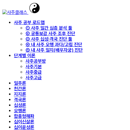
사주 공부 로드맵
① 사주 일간 심층 분석 툴
② 궁통보감 사주 조후 진단
③ 사주 십성·격국 진단 툴
④ 내 사주 오행 과다/고립 진단
⑤ 내 사주 일지(배우자궁) 진단
단계별 이론
사주공부방
사주기본
사주중급
사주고급
일주론
천간론
지지론
격국론
십성론
오행론
합충형해파
십이신살론
십이운성론