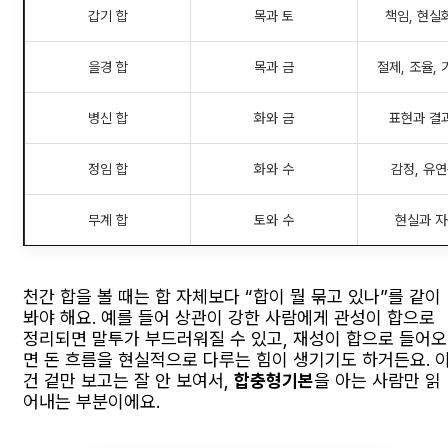
갑기 합
목과 토
책임, 현실
을경 합
목과 금
절제, 조율,
병신 합
화와 금
표현과 결
정임 합
화와 수
감정, 유연
무계 합
토와 수
현실과 자
천간 합을 볼 때는 합 자체보다 “합이 뭘 묶고 있나”를 같이
봐야 해요. 예를 들어 상관이 강한 사람에게 관성이 합으로
정리되면 말투가 부드러워질 수 있고, 재성이 합으로 들어오
면 돈 흐름을 현실적으로 다루는 힘이 생기기도 하거든요. 
건 겉만 보고는 잘 안 보여서,
합충형기본
을 아는 사람만 읽
어내는 부분이에요.