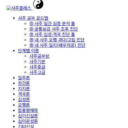
사주 공부 로드맵
① 사주 일간 심층 분석 툴
② 궁통보감 사주 조후 진단
③ 사주 십성·격국 진단 툴
④ 내 사주 오행 과다/고립 진단
⑤ 내 사주 일지(배우자궁) 진단
단계별 이론
사주공부방
사주기본
사주중급
사주고급
일주론
천간론
지지론
격국론
십성론
오행론
합충형해파
십이신살론
십이운성론
기타신살