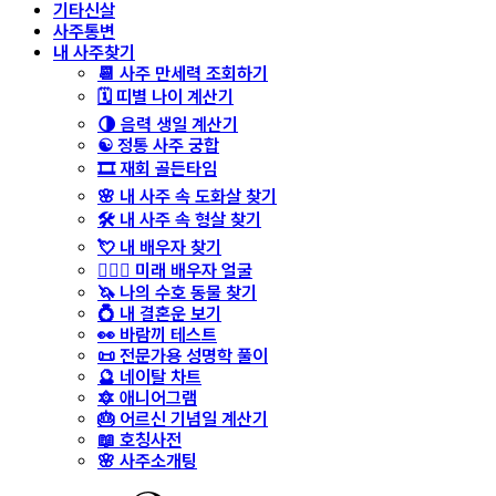
기타신살
사주통변
내 사주찾기
📆 사주 만세력 조회하기
🗓️ 띠별 나이 계산기
🌗 음력 생일 계산기
☯️ 정통 사주 궁합
🎞️ 재회 골든타임
🌸 내 사주 속 도화살 찾기
🛠️ 내 사주 속 형살 찾기
💘 내 배우자 찾기
👩‍❤️‍👨 미래 배우자 얼굴
🦄 나의 수호 동물 찾기
💍 내 결혼운 보기
👀 바람끼 테스트
📜 전문가용 성명학 풀이
🔮 네이탈 차트
🔯 애니어그램
🎂 어르신 기념일 계산기
📖 호칭사전
🌸 사주소개팅