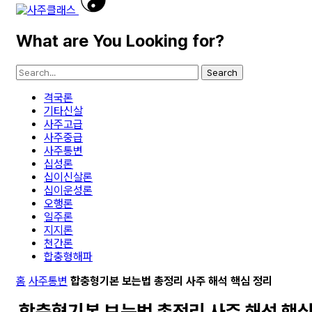
What are You Looking for?
Search
격국론
기타신살
사주고급
사주중급
사주통변
십성론
십이신살론
십이운성론
오행론
일주론
지지론
천간론
합충형해파
홈
사주통변
합충형기본 보는법 총정리 사주 해석 핵심 정리
합충형기본 보는법 총정리 사주 해석 핵