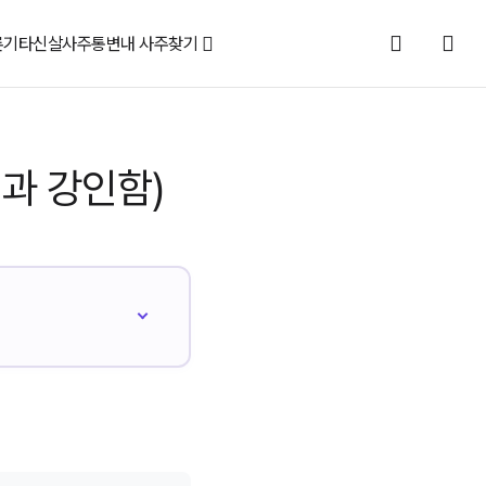
론
기타신살
사주통변
내 사주찾기
력과 강인함)