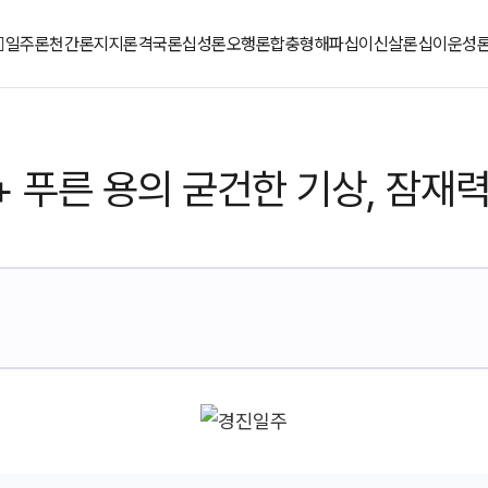
일주론
천간론
지지론
격국론
십성론
오행론
합충형해파
십이신살론
십이운성
 푸른 용의 굳건한 기상, 잠재