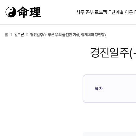
사주 공부 로드맵
단계별 이론
홈
일주론
경진일주(+ 푸른 용의 굳건한 기상, 잠재력과 강인함)
경진일주(+
목차