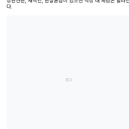
상관견관, 재극인, 관살혼잡이 있으면 직장 내 체감은 달라
다.