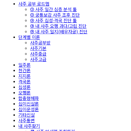
사주 공부 로드맵
① 사주 일간 심층 분석 툴
② 궁통보감 사주 조후 진단
③ 사주 십성·격국 진단 툴
④ 내 사주 오행 과다/고립 진단
⑤ 내 사주 일지(배우자궁) 진단
단계별 이론
사주공부방
사주기본
사주중급
사주고급
일주론
천간론
지지론
격국론
십성론
오행론
합충형해파
십이신살론
십이운성론
기타신살
사주통변
내 사주찾기