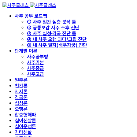
사주 공부 로드맵
① 사주 일간 심층 분석 툴
② 궁통보감 사주 조후 진단
③ 사주 십성·격국 진단 툴
④ 내 사주 오행 과다/고립 진단
⑤ 내 사주 일지(배우자궁) 진단
단계별 이론
사주공부방
사주기본
사주중급
사주고급
일주론
천간론
지지론
격국론
십성론
오행론
합충형해파
십이신살론
십이운성론
기타신살