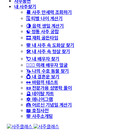
사주통변
내 사주찾기
📆 사주 만세력 조회하기
🗓️ 띠별 나이 계산기
🌗 음력 생일 계산기
☯️ 정통 사주 궁합
🎞️ 재회 골든타임
🌸 내 사주 속 도화살 찾기
🛠️ 내 사주 속 형살 찾기
💘 내 배우자 찾기
👩‍❤️‍👨 미래 배우자 얼굴
🦄 나의 수호 동물 찾기
💍 내 결혼운 보기
👀 바람끼 테스트
📜 전문가용 성명학 풀이
🔮 네이탈 차트
🔯 애니어그램
🎂 어르신 기념일 계산기
📖 호칭사전
🌸 사주소개팅