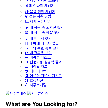
📆 사주 만세력 조회하기
🗓️ 띠별 나이 계산기
🌗 음력 생일 계산기
☯️ 정통 사주 궁합
🎞️ 재회 골든타임
🌸 내 사주 속 도화살 찾기
🛠️ 내 사주 속 형살 찾기
💘 내 배우자 찾기
👩‍❤️‍👨 미래 배우자 얼굴
🦄 나의 수호 동물 찾기
💍 내 결혼운 보기
👀 바람끼 테스트
📜 전문가용 성명학 풀이
🔮 네이탈 차트
🔯 애니어그램
🎂 어르신 기념일 계산기
📖 호칭사전
🌸 사주소개팅
What are You Looking for?