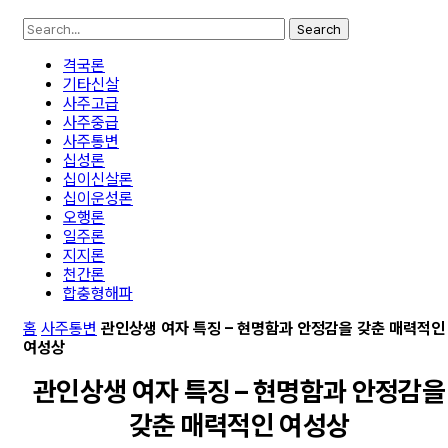
Search
격국론
기타신살
사주고급
사주중급
사주통변
십성론
십이신살론
십이운성론
오행론
일주론
지지론
천간론
합충형해파
홈
사주통변
관인상생 여자 특징 – 현명함과 안정감을 갖춘 매력적인
여성상
관인상생 여자 특징 – 현명함과 안정감을
갖춘 매력적인 여성상