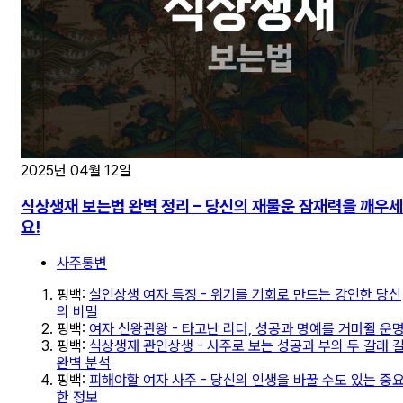
2025년 04월 12일
식상생재 보는법 완벽 정리 – 당신의 재물운 잠재력을 깨우세
요!
사주통변
핑백:
살인상생 여자 특징 - 위기를 기회로 만드는 강인한 당신
의 비밀
핑백:
여자 신왕관왕 - 타고난 리더, 성공과 명예를 거머쥘 운
핑백:
식상생재 관인상생 - 사주로 보는 성공과 부의 두 갈래 
완벽 분석
핑백:
피해야할 여자 사주 - 당신의 인생을 바꿀 수도 있는 중
한 정보