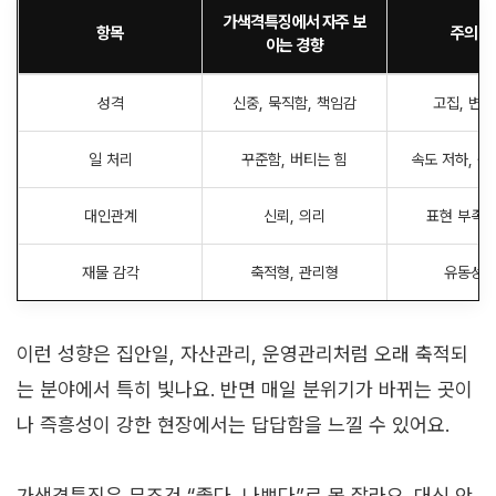
가색격특징에서 자주 보
항목
주의할
이는 경향
성격
신중, 묵직함, 책임감
고집, 변화
일 처리
꾸준함, 버티는 힘
속도 저하, 융
대인관계
신뢰, 의리
표현 부족,
재물 감각
축적형, 관리형
유동성 
이런 성향은 집안일, 자산관리, 운영관리처럼 오래 축적되
는 분야에서 특히 빛나요. 반면 매일 분위기가 바뀌는 곳이
나 즉흥성이 강한 현장에서는 답답함을 느낄 수 있어요.
가색격특징은 무조건 “좋다, 나쁘다”로 못 잘라요. 대신 안