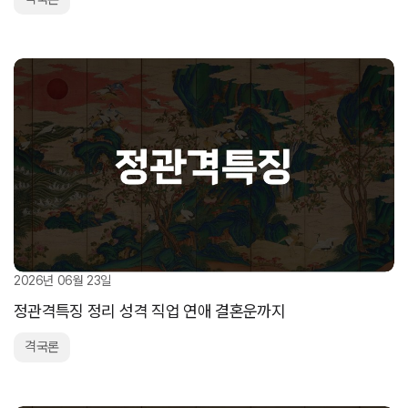
2026년 06월 23일
정관격특징 정리 성격 직업 연애 결혼운까지
격국론