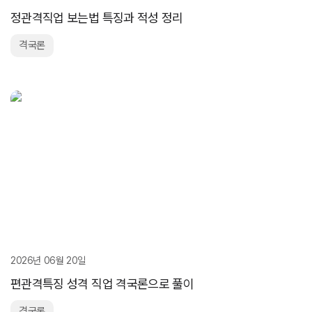
정관격직업 보는법 특징과 적성 정리
격국론
2026년 06월 20일
편관격특징 성격 직업 격국론으로 풀이
격국론