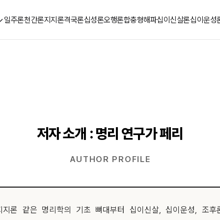
일주론
천간론
지지론
격국론
십성론
오행론
합충형해파
십이신살론
십이운성
저자 소개 : 명리 연구가 페리
AUTHOR PROFILE
 지지론 같은 명리학의 기초 뼈대부터 십이신살, 십이운성, 조후