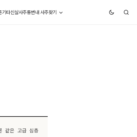
론
기타신살
사주통변
내 사주찾기
론 같은 고급 심층