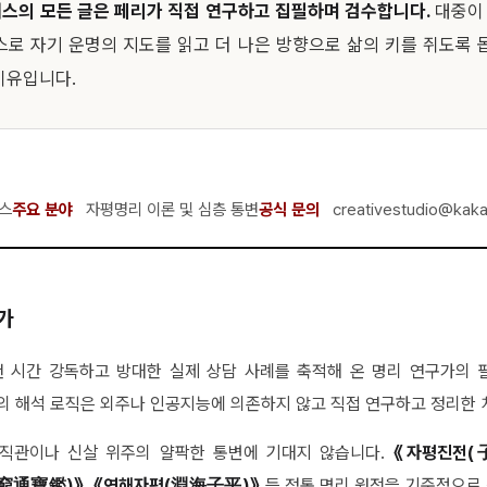
스의 모든 글은 페리가 직접 연구하고 집필하며 검수합니다.
대중이
스로 자기 운명의 지도를 읽고 더 나은 방향으로 삶의 키를 쥐도록 
이유입니다.
스
주요 분야
자평명리 이론 및 심층 통변
공식 문의
creativestudio@kak
인가
랜 시간 강독하고 방대한 실제 상담 사례를 축적해 온 명리 연구가의 
의 해석 로직은 외주나 인공지능에 의존하지 않고 직접 연구하고 정리한
 직관이나 신살 위주의 얄팍한 통변에 기대지 않습니다.
《자평진전(
(窮通寶鑑)》, 《연해자평(淵海子平)》
등 정통 명리 원전을 기준점으로 