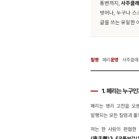
통변까지,
사주클래
벗어나, 누구나 스
글을 쓰는 유일한 
필명
페리
운영
사주클래
1. 페리는 누구
페리는 명리 고전을 오
발행되는 모든 칼럼과 툴
저는 한 사람의 편협한
(滴天髓)》, 《궁통보감