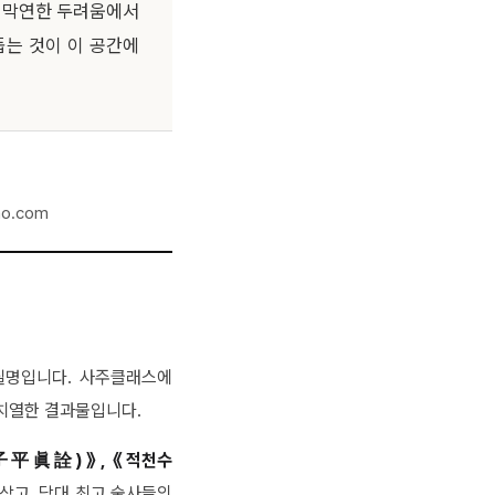
 막연한 두려움에서
돕는 것이 이 공간에
ao.com
필명입니다. 사주클래스에
 치열한 결과물입니다.
子平眞詮)》, 《적천수
삼고, 당대 최고 술사들의