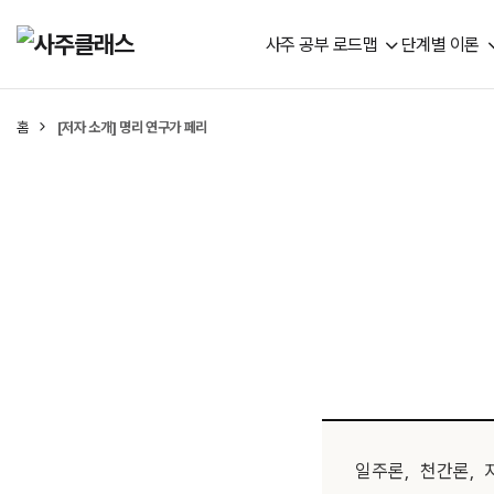
사주 공부 로드맵
단계별 이론
홈
[저자 소개] 명리 연구가 페리
일주론, 천간론,