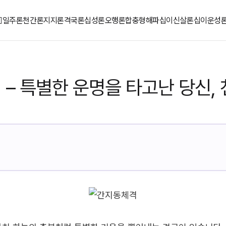
일주론
천간론
지지론
격국론
십성론
오행론
합충형해파
십이신살론
십이운성
– 특별한 운명을 타고난 당신,