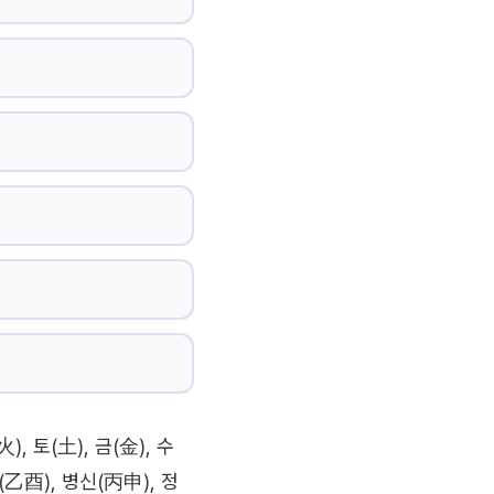
, 토(土), 금(金), 수
乙酉), 병신(丙申), 정