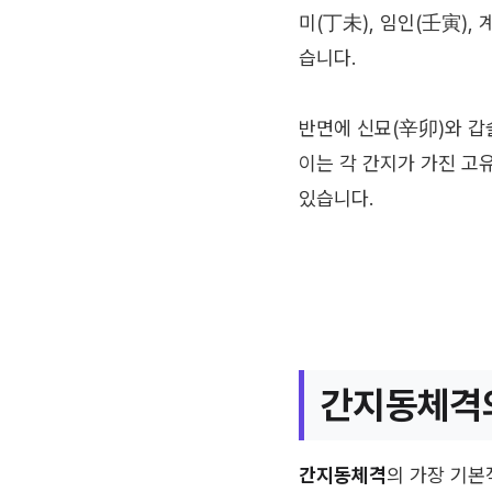
미(丁未), 임인(壬寅),
습니다.
반면에 신묘(辛卯)와 갑
이는 각 간지가 가진 고
있습니다.
간지동체격의
간지동체격
의 가장 기본