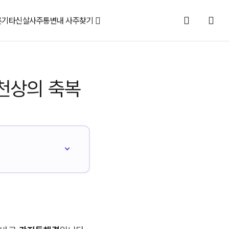
론
기타신살
사주통변
내 사주찾기
 천상의 축복