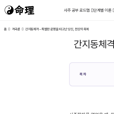
사주 공부 로드맵
단계별 이론
홈
격국론
간지동체격 – 특별한 운명을 타고난 당신, 천상의 축복
간지동체격 
목차