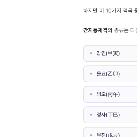
하지만 이 10가지 격국
간지동체격
의 종류는 다
갑인(甲寅)
을묘(乙卯)
병오(丙午)
정사(丁巳)
무진(戊辰)