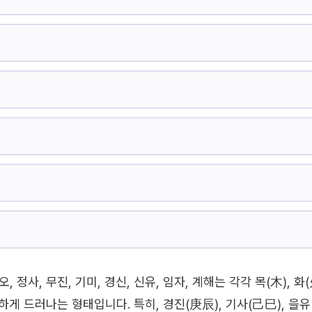
, 정사, 무진, 기미, 경신, 신유, 임자, 계해는 각각 목(木), 화(火)
하게 드러나는 형태입니다. 특히, 경진(庚辰), 기사(己巳), 을유(