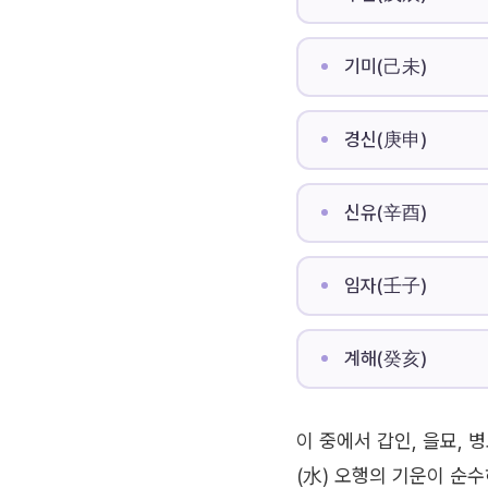
기미(己未)
경신(庚申)
신유(辛酉)
임자(壬子)
계해(癸亥)
이 중에서 갑인, 을묘, 병오
(水) 오행의 기운이 순수