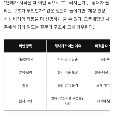
“연애가 시작될 때 어떤 식으로 흐트러지는가”, “상대가 끌
리는 구조가 무엇인가” 같은 질문이 들어가면, 재성·관성·
식상·비겁의 작동을 더 선명하게 볼 수 있다. 오픈채팅방 사
주에서 답의 밀도는 질문의 구조에 크게 좌우된다.
확인 항목
해석에 쓰이는 이유
빠졌을 때 생
생년월일시
사주 원국 산출
시주 해석
양력·음력
절기 기준 보정
월주·대운 오
성별
통변 방식 분기
관계 해석 단
연애·직업·재물 우선순위
현재 고민
해석이 넓고
설정