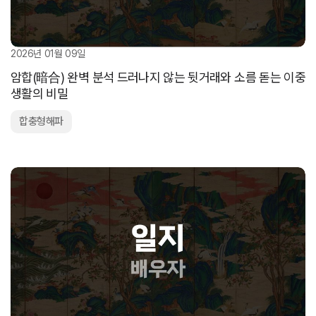
2026년 01월 09일
암합(暗合) 완벽 분석 드러나지 않는 뒷거래와 소름 돋는 이중
생활의 비밀
합충형해파