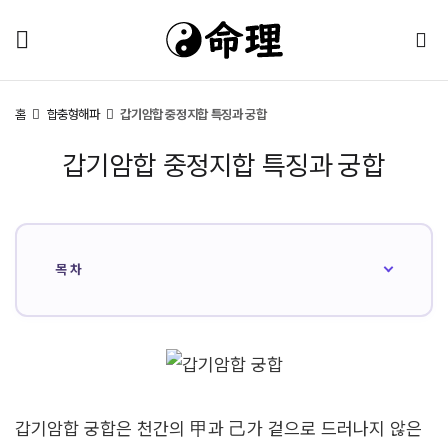
홈
합충형해파
갑기암합 중정지합 특징과 궁합
갑기암합 중정지합 특징과 궁합
목차
갑기암합 궁합은 천간의 甲과 己가 겉으로 드러나지 않은