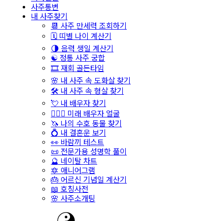
사주통변
내 사주찾기
📆 사주 만세력 조회하기
🗓️ 띠별 나이 계산기
🌗 음력 생일 계산기
☯️ 정통 사주 궁합
🎞️ 재회 골든타임
🌸 내 사주 속 도화살 찾기
🛠️ 내 사주 속 형살 찾기
💘 내 배우자 찾기
👩‍❤️‍👨 미래 배우자 얼굴
🦄 나의 수호 동물 찾기
💍 내 결혼운 보기
👀 바람끼 테스트
📜 전문가용 성명학 풀이
🔮 네이탈 차트
🔯 애니어그램
🎂 어르신 기념일 계산기
📖 호칭사전
🌸 사주소개팅