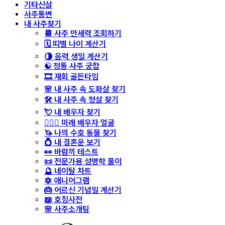
기타신살
사주통변
내 사주찾기
📆 사주 만세력 조회하기
🗓️ 띠별 나이 계산기
🌗 음력 생일 계산기
☯️ 정통 사주 궁합
🎞️ 재회 골든타임
🌸 내 사주 속 도화살 찾기
🛠️ 내 사주 속 형살 찾기
💘 내 배우자 찾기
👩‍❤️‍👨 미래 배우자 얼굴
🦄 나의 수호 동물 찾기
💍 내 결혼운 보기
👀 바람끼 테스트
📜 전문가용 성명학 풀이
🔮 네이탈 차트
🔯 애니어그램
🎂 어르신 기념일 계산기
📖 호칭사전
🌸 사주소개팅