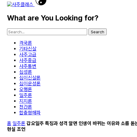
What are You Looking for?
Search
격국론
기타신살
사주고급
사주중급
사주통변
십성론
십이신살론
십이운성론
오행론
일주론
지지론
천간론
합충형해파
홈
일주론
갑오일주 특징과 성격 알면 인생이 바뀌는 이유와 소름 돋
현실 조언