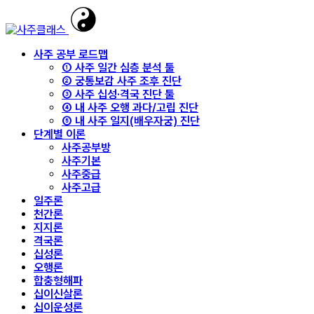
사주 공부 로드맵
① 사주 일간 심층 분석 툴
② 궁통보감 사주 조후 진단
③ 사주 십성·격국 진단 툴
④ 내 사주 오행 과다/고립 진단
⑤ 내 사주 일지(배우자궁) 진단
단계별 이론
사주공부방
사주기본
사주중급
사주고급
일주론
천간론
지지론
격국론
십성론
오행론
합충형해파
십이신살론
십이운성론