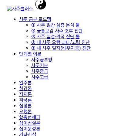
사주 공부 로드맵
① 사주 일간 심층 분석 툴
② 궁통보감 사주 조후 진단
③ 사주 십성·격국 진단 툴
④ 내 사주 오행 과다/고립 진단
⑤ 내 사주 일지(배우자궁) 진단
단계별 이론
사주공부방
사주기본
사주중급
사주고급
일주론
천간론
지지론
격국론
십성론
오행론
합충형해파
십이신살론
십이운성론
기타신살