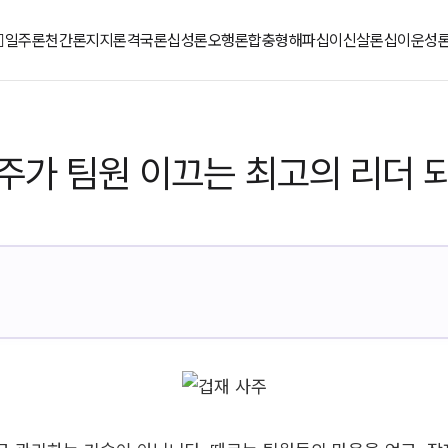
일주론
천간론
지지론
격국론
십성론
오행론
합충형해파
십이신살론
십이운성
주가 팀원 이끄는 최고의 리더 