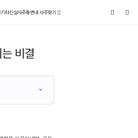
론
기타신살
사주통변
내 사주찾기
되는 비결