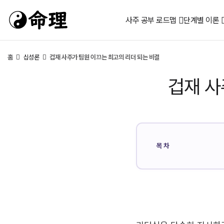
사주 공부 로드맵
단계별 이론
홈
십성론
겁재 사주가 팀원 이끄는 최고의 리더 되는 비결
겁재 사
목차