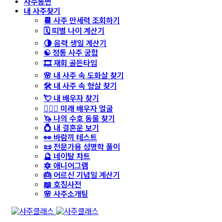
사주통변
내 사주찾기
📆 사주 만세력 조회하기
🗓️ 띠별 나이 계산기
🌗 음력 생일 계산기
☯️ 정통 사주 궁합
🎞️ 재회 골든타임
🌸 내 사주 속 도화살 찾기
🛠️ 내 사주 속 형살 찾기
💘 내 배우자 찾기
👩‍❤️‍👨 미래 배우자 얼굴
🦄 나의 수호 동물 찾기
💍 내 결혼운 보기
👀 바람끼 테스트
📜 전문가용 성명학 풀이
🔮 네이탈 차트
🔯 애니어그램
🎂 어르신 기념일 계산기
📖 호칭사전
🌸 사주소개팅