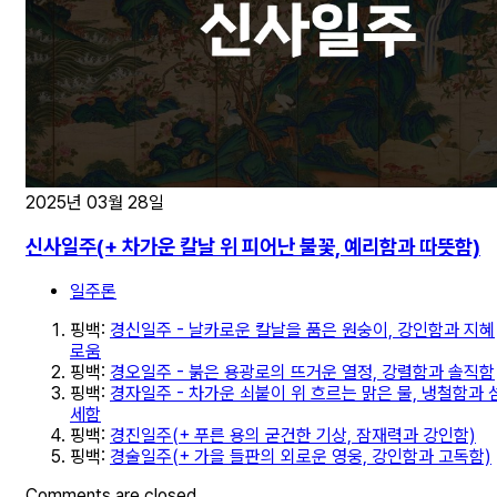
2025년 03월 28일
신사일주(+ 차가운 칼날 위 피어난 불꽃, 예리함과 따뜻함)
일주론
핑백:
경신일주 - 날카로운 칼날을 품은 원숭이, 강인함과 지혜
로움
핑백:
경오일주 - 붉은 용광로의 뜨거운 열정, 강렬함과 솔직함
핑백:
경자일주 - 차가운 쇠붙이 위 흐르는 맑은 물, 냉철함과 
세함
핑백:
경진일주(+ 푸른 용의 굳건한 기상, 잠재력과 강인함)
핑백:
경술일주(+ 가을 들판의 외로운 영웅, 강인함과 고독함)
Comments are closed.