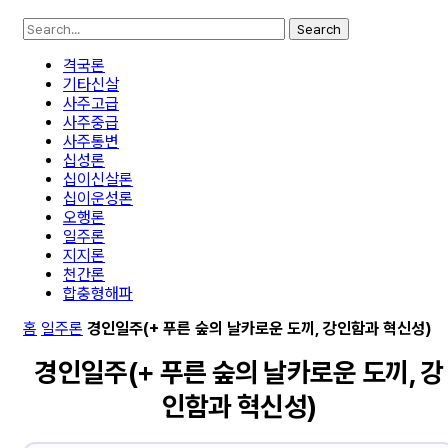
Search
격국론
기타신살
사주고급
사주중급
사주통변
십성론
십이신살론
십이운성론
오행론
일주론
지지론
천간론
합충형해파
홈
일주론
경인일주(+ 푸른 숲의 날카로운 도끼, 강인함과 혁신성)
경인일주(+ 푸른 숲의 날카로운 도끼, 강
인함과 혁신성)