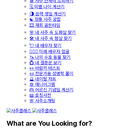
📆 사주 만세력 조회하기
🗓️ 띠별 나이 계산기
🌗 음력 생일 계산기
☯️ 정통 사주 궁합
🎞️ 재회 골든타임
🌸 내 사주 속 도화살 찾기
🛠️ 내 사주 속 형살 찾기
💘 내 배우자 찾기
👩‍❤️‍👨 미래 배우자 얼굴
🦄 나의 수호 동물 찾기
💍 내 결혼운 보기
👀 바람끼 테스트
📜 전문가용 성명학 풀이
🔮 네이탈 차트
🔯 애니어그램
🎂 어르신 기념일 계산기
📖 호칭사전
🌸 사주소개팅
What are You Looking for?