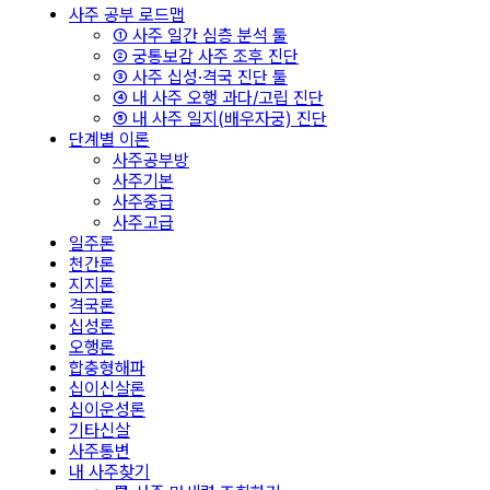
사주 공부 로드맵
① 사주 일간 심층 분석 툴
② 궁통보감 사주 조후 진단
③ 사주 십성·격국 진단 툴
④ 내 사주 오행 과다/고립 진단
⑤ 내 사주 일지(배우자궁) 진단
단계별 이론
사주공부방
사주기본
사주중급
사주고급
일주론
천간론
지지론
격국론
십성론
오행론
합충형해파
십이신살론
십이운성론
기타신살
사주통변
내 사주찾기