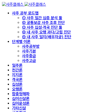
사주 공부 로드맵
① 사주 일간 심층 분석 툴
② 궁통보감 사주 조후 진단
③ 사주 십성·격국 진단 툴
④ 내 사주 오행 과다/고립 진단
⑤ 내 사주 일지(배우자궁) 진단
단계별 이론
사주공부방
사주기본
사주중급
사주고급
일주론
천간론
지지론
격국론
십성론
오행론
합충형해파
십이신살론
십이운성론
기타신살