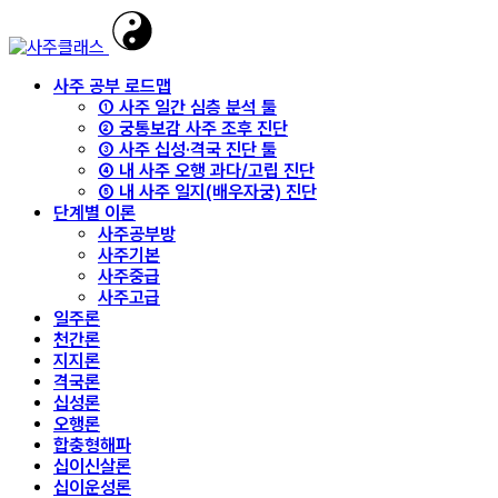
사주 공부 로드맵
① 사주 일간 심층 분석 툴
② 궁통보감 사주 조후 진단
③ 사주 십성·격국 진단 툴
④ 내 사주 오행 과다/고립 진단
⑤ 내 사주 일지(배우자궁) 진단
단계별 이론
사주공부방
사주기본
사주중급
사주고급
일주론
천간론
지지론
격국론
십성론
오행론
합충형해파
십이신살론
십이운성론