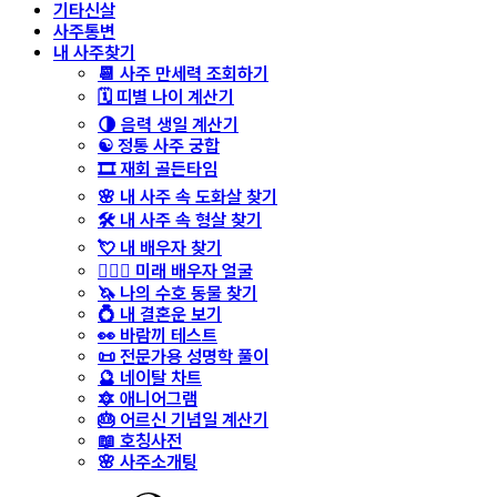
기타신살
사주통변
내 사주찾기
📆 사주 만세력 조회하기
🗓️ 띠별 나이 계산기
🌗 음력 생일 계산기
☯️ 정통 사주 궁합
🎞️ 재회 골든타임
🌸 내 사주 속 도화살 찾기
🛠️ 내 사주 속 형살 찾기
💘 내 배우자 찾기
👩‍❤️‍👨 미래 배우자 얼굴
🦄 나의 수호 동물 찾기
💍 내 결혼운 보기
👀 바람끼 테스트
📜 전문가용 성명학 풀이
🔮 네이탈 차트
🔯 애니어그램
🎂 어르신 기념일 계산기
📖 호칭사전
🌸 사주소개팅