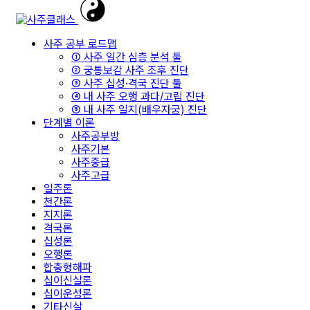
사주 공부 로드맵
① 사주 일간 심층 분석 툴
② 궁통보감 사주 조후 진단
③ 사주 십성·격국 진단 툴
④ 내 사주 오행 과다/고립 진단
⑤ 내 사주 일지(배우자궁) 진단
단계별 이론
사주공부방
사주기본
사주중급
사주고급
일주론
천간론
지지론
격국론
십성론
오행론
합충형해파
십이신살론
십이운성론
기타신살