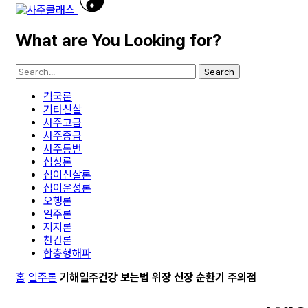
What are You Looking for?
Search
격국론
기타신살
사주고급
사주중급
사주통변
십성론
십이신살론
십이운성론
오행론
일주론
지지론
천간론
합충형해파
홈
일주론
기해일주건강 보는법 위장 신장 순환기 주의점