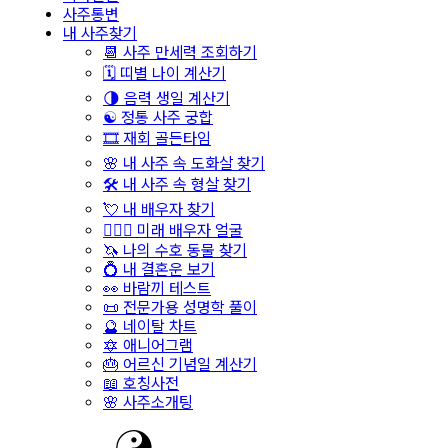
사주통변
내 사주찾기
📆 사주 만세력 조회하기
🗓️ 띠별 나이 계산기
🌗 음력 생일 계산기
☯️ 정통 사주 궁합
🎞️ 재회 골든타임
🌸 내 사주 속 도화살 찾기
🛠️ 내 사주 속 형살 찾기
💘 내 배우자 찾기
👩‍❤️‍👨 미래 배우자 얼굴
🦄 나의 수호 동물 찾기
💍 내 결혼운 보기
👀 바람끼 테스트
📜 전문가용 성명학 풀이
🔮 네이탈 차트
🔯 애니어그램
🎂 어르신 기념일 계산기
📖 호칭사전
🌸 사주소개팅