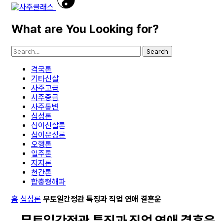
What are You Looking for?
Search
격국론
기타신살
사주고급
사주중급
사주통변
십성론
십이신살론
십이운성론
오행론
일주론
지지론
천간론
합충형해파
홈
십성론
무토일간정관 특징과 직업 연애 결혼운
무토일간정관 특징과 직업 연애 결혼운