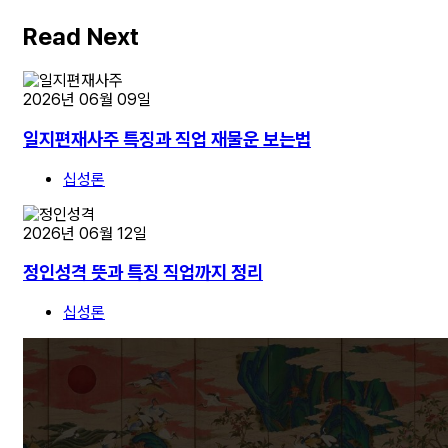
Read Next
2026년 06월 09일
일지편재사주 특징과 직업 재물운 보는법
십성론
2026년 06월 12일
정인성격 뜻과 특징 직업까지 정리
십성론