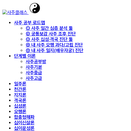
사주 공부 로드맵
① 사주 일간 심층 분석 툴
② 궁통보감 사주 조후 진단
③ 사주 십성·격국 진단 툴
④ 내 사주 오행 과다/고립 진단
⑤ 내 사주 일지(배우자궁) 진단
단계별 이론
사주공부방
사주기본
사주중급
사주고급
일주론
천간론
지지론
격국론
십성론
오행론
합충형해파
십이신살론
십이운성론