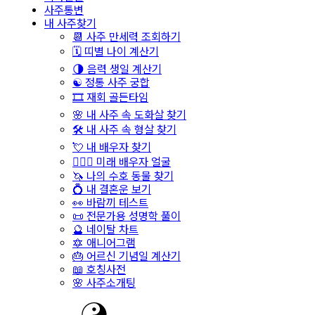
사주통변
내 사주찾기
📆 사주 만세력 조회하기
🗓️ 띠별 나이 계산기
🌗 음력 생일 계산기
☯️ 정통 사주 궁합
🎞️ 재회 골든타임
🌸 내 사주 속 도화살 찾기
🛠️ 내 사주 속 형살 찾기
💘 내 배우자 찾기
👩‍❤️‍👨 미래 배우자 얼굴
🦄 나의 수호 동물 찾기
💍 내 결혼운 보기
👀 바람끼 테스트
📜 전문가용 성명학 풀이
🔮 네이탈 차트
🔯 애니어그램
🎂 어르신 기념일 계산기
📖 호칭사전
🌸 사주소개팅