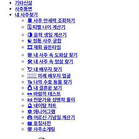
기타신살
사주통변
내 사주찾기
📆 사주 만세력 조회하기
🗓️ 띠별 나이 계산기
🌗 음력 생일 계산기
☯️ 정통 사주 궁합
🎞️ 재회 골든타임
🌸 내 사주 속 도화살 찾기
🛠️ 내 사주 속 형살 찾기
💘 내 배우자 찾기
👩‍❤️‍👨 미래 배우자 얼굴
🦄 나의 수호 동물 찾기
💍 내 결혼운 보기
👀 바람끼 테스트
📜 전문가용 성명학 풀이
🔮 네이탈 차트
🔯 애니어그램
🎂 어르신 기념일 계산기
📖 호칭사전
🌸 사주소개팅