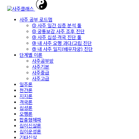
사주 공부 로드맵
① 사주 일간 심층 분석 툴
② 궁통보감 사주 조후 진단
③ 사주 십성·격국 진단 툴
④ 내 사주 오행 과다/고립 진단
⑤ 내 사주 일지(배우자궁) 진단
단계별 이론
사주공부방
사주기본
사주중급
사주고급
일주론
천간론
지지론
격국론
십성론
오행론
합충형해파
십이신살론
십이운성론
기타신살