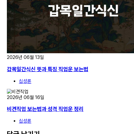
2026년 06월 13일
갑목일간식신 뜻과 특징 직업운 보는법
십성론
2026년 06월 16일
비견직업 보는법과 성격 직업운 정리
십성론