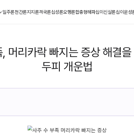
일주론
천간론
지지론
격국론
십성론
오행론
합충형해파
십이신살론
십이운성
족, 머리카락 빠지는 증상 해결을
두피 개운법