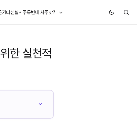
론
기타신살
사주통변
내 사주찾기
 위한 실천적