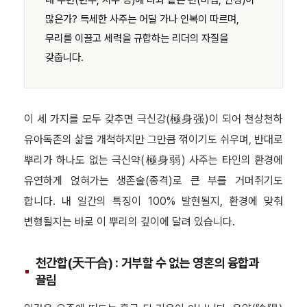
내 주변(년주, 시주 등)에 나와 같은 편(비겁, 인성)이
많은가? 득세한 사주는 어딜 가나 인복이 따르며,
무리를 이끌고 세력을 규합하는 리더의 자질을
갖춥니다.
이 세 가지를 모두 갖추면 극신강(極身强)이 되어 천상천하
유아독존의 삶을 개척하지만 그만큼 꺾이기도 쉬우며, 반대로
뿌리가 하나도 없는 극신약(極身弱) 사주는 타인의 환경에
유연하게 얹혀가는 생존술(종격)로 큰 부를 거머쥐기도
합니다. 내 일간의 특징이 100% 발현될지, 환경에 맞춰
변형될지는 바로 이 뿌리의 깊이에 달려 있습니다.
천간합(天干合) : 거부할 수 없는 영혼의 융합과
끌림