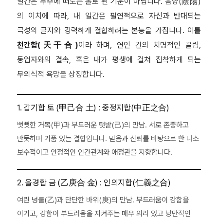
일간은 우주에 떠도는 홀로 된 기운이 아닙니다. 음양(陰陽)
의 이치에 따라, 내 일간은 필연적으로 자신과 반대되는
극성의 글자와 강력하게 결합하려는 본능을 가집니다. 이를
천간합(天干合)
이라 하며, 연인 간의 치명적인 끌림,
동업자와의 결속, 혹은 내가 평생에 걸쳐 집착하게 되는
무의식적 욕망을 상징합니다.
1. 갑기합 토 (甲己合 土) : 중정지합(中正之合)
뻣뻣한 거목(甲)과 부드러운 텃밭(己)의 만남. 서로 존중하고
반듯하며 기품 있는 결합입니다. 믿음과 신뢰를 바탕으로 한 다소
보수적이고 안정적인 인간관계와 애정관을 지향합니다.
2. 을경합 금 (乙庚合 金) : 인의지합(仁義之合)
여린 넝쿨(乙)과 단단한 바위(庚)의 만남. 부드러움이 강함을
이기고, 강함이 부드러움을 지켜주는 매우 의리 있고 낭만적인