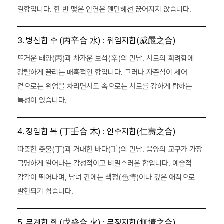
결합입니다. 한 번 맺은 인연은 웬만해선 끊어지지 않습니다.
3. 병신합 수 (丙辛合 水) : 위엄지합(威嚴之合)
뜨거운 태양(丙)과 차가운 보석(辛)의 만남. 서로의 화려함에
강렬하게 끌리는 매혹적인 합입니다. 그러나 자존심이 세어
겉으로는 위엄을 차리면서도 속으로는 서로를 강하게 탐하는
특성이 있습니다.
4. 정임합 목 (丁壬合 木) : 인수지합(仁壽之合)
따뜻한 촛불(丁)과 거대한 바다(壬)의 만남. 음양의 교구가 가장
극명하게 일어나는 감성적이고 비밀스러운 합입니다. 예술적
감각이 뛰어나며, 남녀 간에는 색정(色情)이나 깊은 애착으로
발현되기 쉽습니다.
5. 무계합 화 (戊癸合 火) : 무정지합(無情之合)