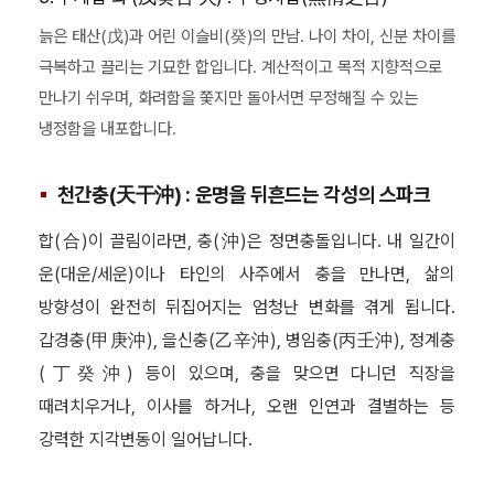
늙은 태산(戊)과 어린 이슬비(癸)의 만남. 나이 차이, 신분 차이를
극복하고 끌리는 기묘한 합입니다. 계산적이고 목적 지향적으로
만나기 쉬우며, 화려함을 쫓지만 돌아서면 무정해질 수 있는
냉정함을 내포합니다.
천간충(天干沖) : 운명을 뒤흔드는 각성의 스파크
합(合)이 끌림이라면, 충(沖)은 정면충돌입니다. 내 일간이
운(대운/세운)이나 타인의 사주에서 충을 만나면, 삶의
방향성이 완전히 뒤집어지는 엄청난 변화를 겪게 됩니다.
갑경충(甲庚沖), 을신충(乙辛沖), 병임충(丙壬沖), 정계충
(丁癸沖) 등이 있으며, 충을 맞으면 다니던 직장을
때려치우거나, 이사를 하거나, 오랜 인연과 결별하는 등
강력한 지각변동이 일어납니다.