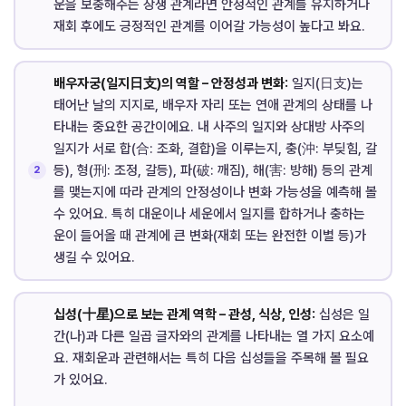
운을 보충해주는 상생 관계라면 안정적인 관계를 유지하거나
재회 후에도 긍정적인 관계를 이어갈 가능성이 높다고 봐요.
배우자궁(일지日支)의 역할 – 안정성과 변화:
일지(日支)는
태어난 날의 지지로, 배우자 자리 또는 연애 관계의 상태를 나
타내는 중요한 공간이에요. 내 사주의 일지와 상대방 사주의
일지가 서로 합(合: 조화, 결합)을 이루는지, 충(沖: 부딪힘, 갈
등), 형(刑: 조정, 갈등), 파(破: 깨짐), 해(害: 방해) 등의 관계
를 맺는지에 따라 관계의 안정성이나 변화 가능성을 예측해 볼
수 있어요. 특히 대운이나 세운에서 일지를 합하거나 충하는
운이 들어올 때 관계에 큰 변화(재회 또는 완전한 이별 등)가
생길 수 있어요.
십성(十星)으로 보는 관계 역학 – 관성, 식상, 인성:
십성은 일
간(나)과 다른 일곱 글자와의 관계를 나타내는 열 가지 요소예
요. 재회운과 관련해서는 특히 다음 십성들을 주목해 볼 필요
가 있어요.