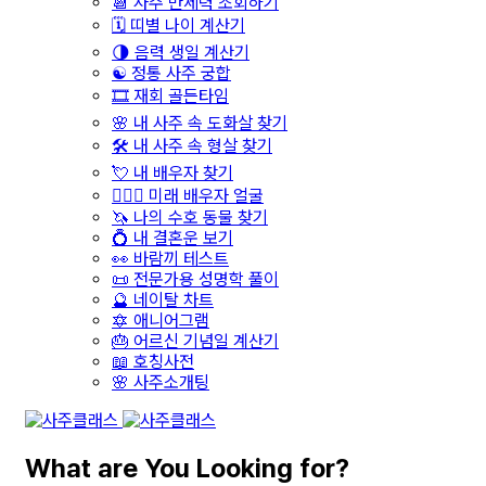
📆 사주 만세력 조회하기
🗓️ 띠별 나이 계산기
🌗 음력 생일 계산기
☯️ 정통 사주 궁합
🎞️ 재회 골든타임
🌸 내 사주 속 도화살 찾기
🛠️ 내 사주 속 형살 찾기
💘 내 배우자 찾기
👩‍❤️‍👨 미래 배우자 얼굴
🦄 나의 수호 동물 찾기
💍 내 결혼운 보기
👀 바람끼 테스트
📜 전문가용 성명학 풀이
🔮 네이탈 차트
🔯 애니어그램
🎂 어르신 기념일 계산기
📖 호칭사전
🌸 사주소개팅
What are You Looking for?