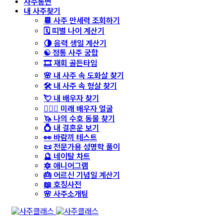
사주통변
내 사주찾기
📆 사주 만세력 조회하기
🗓️ 띠별 나이 계산기
🌗 음력 생일 계산기
☯️ 정통 사주 궁합
🎞️ 재회 골든타임
🌸 내 사주 속 도화살 찾기
🛠️ 내 사주 속 형살 찾기
💘 내 배우자 찾기
👩‍❤️‍👨 미래 배우자 얼굴
🦄 나의 수호 동물 찾기
💍 내 결혼운 보기
👀 바람끼 테스트
📜 전문가용 성명학 풀이
🔮 네이탈 차트
🔯 애니어그램
🎂 어르신 기념일 계산기
📖 호칭사전
🌸 사주소개팅