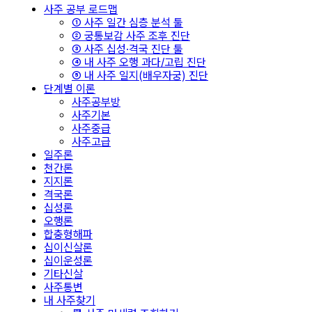
사주 공부 로드맵
① 사주 일간 심층 분석 툴
② 궁통보감 사주 조후 진단
③ 사주 십성·격국 진단 툴
④ 내 사주 오행 과다/고립 진단
⑤ 내 사주 일지(배우자궁) 진단
단계별 이론
사주공부방
사주기본
사주중급
사주고급
일주론
천간론
지지론
격국론
십성론
오행론
합충형해파
십이신살론
십이운성론
기타신살
사주통변
내 사주찾기