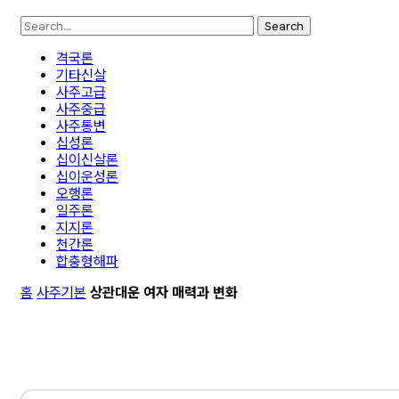
Search
격국론
기타신살
사주고급
사주중급
사주통변
십성론
십이신살론
십이운성론
오행론
일주론
지지론
천간론
합충형해파
홈
사주기본
상관대운 여자 매력과 변화