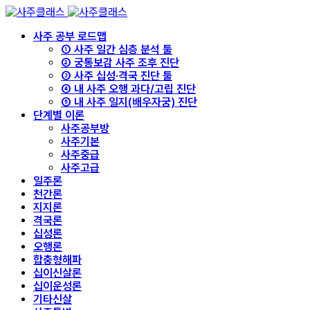
사주 공부 로드맵
① 사주 일간 심층 분석 툴
② 궁통보감 사주 조후 진단
③ 사주 십성·격국 진단 툴
④ 내 사주 오행 과다/고립 진단
⑤ 내 사주 일지(배우자궁) 진단
단계별 이론
사주공부방
사주기본
사주중급
사주고급
일주론
천간론
지지론
격국론
십성론
오행론
합충형해파
십이신살론
십이운성론
기타신살