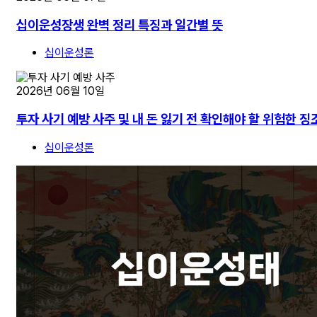
십이운성장생 완벽 정리 특징과 일간별 뜻
십이운성론
2026년 06월 10일
투자 사기 예방 사주 및 내 돈 잃기 전 확인해야 할 위험한 징
십이운성론