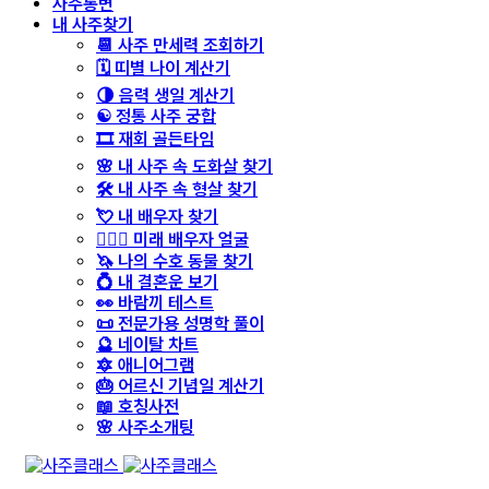
사주통변
내 사주찾기
📆 사주 만세력 조회하기
🗓️ 띠별 나이 계산기
🌗 음력 생일 계산기
☯️ 정통 사주 궁합
🎞️ 재회 골든타임
🌸 내 사주 속 도화살 찾기
🛠️ 내 사주 속 형살 찾기
💘 내 배우자 찾기
👩‍❤️‍👨 미래 배우자 얼굴
🦄 나의 수호 동물 찾기
💍 내 결혼운 보기
👀 바람끼 테스트
📜 전문가용 성명학 풀이
🔮 네이탈 차트
🔯 애니어그램
🎂 어르신 기념일 계산기
📖 호칭사전
🌸 사주소개팅