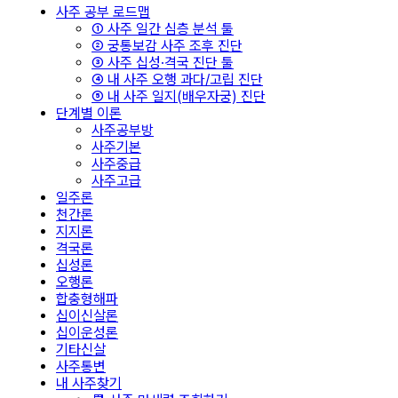
사주 공부 로드맵
① 사주 일간 심층 분석 툴
② 궁통보감 사주 조후 진단
③ 사주 십성·격국 진단 툴
④ 내 사주 오행 과다/고립 진단
⑤ 내 사주 일지(배우자궁) 진단
단계별 이론
사주공부방
사주기본
사주중급
사주고급
일주론
천간론
지지론
격국론
십성론
오행론
합충형해파
십이신살론
십이운성론
기타신살
사주통변
내 사주찾기