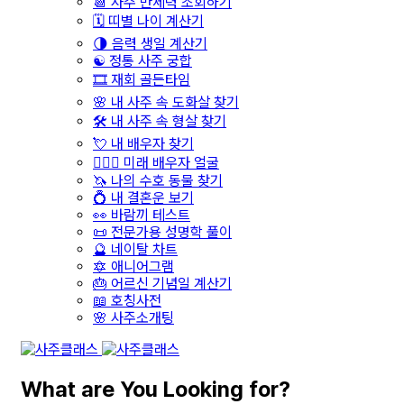
📆 사주 만세력 조회하기
🗓️ 띠별 나이 계산기
🌗 음력 생일 계산기
☯️ 정통 사주 궁합
🎞️ 재회 골든타임
🌸 내 사주 속 도화살 찾기
🛠️ 내 사주 속 형살 찾기
💘 내 배우자 찾기
👩‍❤️‍👨 미래 배우자 얼굴
🦄 나의 수호 동물 찾기
💍 내 결혼운 보기
👀 바람끼 테스트
📜 전문가용 성명학 풀이
🔮 네이탈 차트
🔯 애니어그램
🎂 어르신 기념일 계산기
📖 호칭사전
🌸 사주소개팅
What are You Looking for?