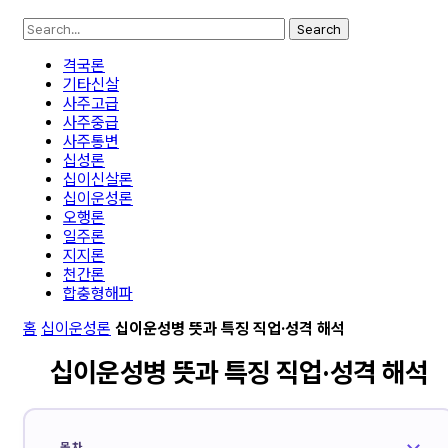
Search
격국론
기타신살
사주고급
사주중급
사주통변
십성론
십이신살론
십이운성론
오행론
일주론
지지론
천간론
합충형해파
홈
십이운성론
십이운성병 뜻과 특징 직업·성격 해석
십이운성병 뜻과 특징 직업·성격 해석
목차