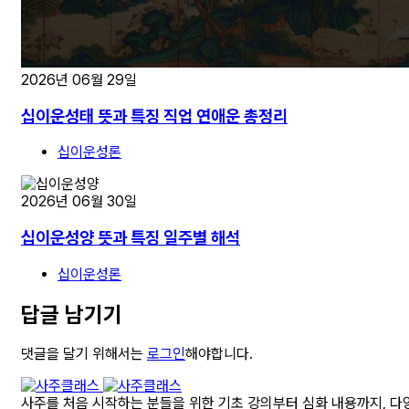
2026년 06월 29일
십이운성태 뜻과 특징 직업 연애운 총정리
십이운성론
2026년 06월 30일
십이운성양 뜻과 특징 일주별 해석
십이운성론
답글 남기기
댓글을 달기 위해서는
로그인
해야합니다.
사주를 처음 시작하는 분들을 위한 기초 강의부터 심화 내용까지, 다