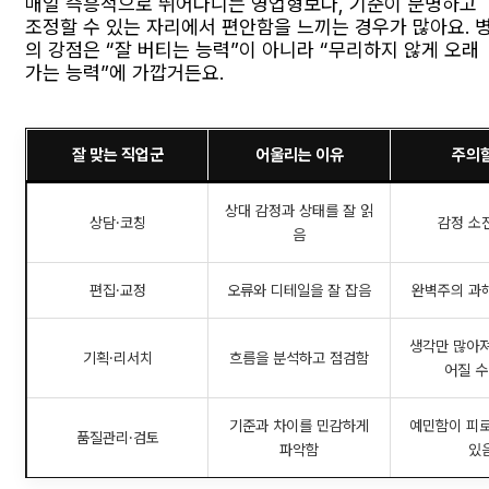
매일 즉흥적으로 뛰어다니는 영업형보다, 기준이 분명하고
조정할 수 있는 자리에서 편안함을 느끼는 경우가 많아요. 
의 강점은 “잘 버티는 능력”이 아니라 “무리하지 않게 오래
가는 능력”에 가깝거든요.
잘 맞는 직업군
어울리는 이유
주의할
상대 감정과 상태를 잘 읽
상담·코칭
감정 소
음
편집·교정
오류와 디테일을 잘 잡음
완벽주의 과
생각만 많아져
기획·리서치
흐름을 분석하고 점검함
어질 수
기준과 차이를 민감하게
예민함이 피로
품질관리·검토
파악함
있