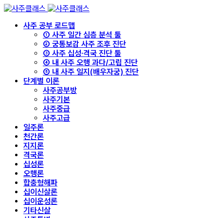
사주 공부 로드맵
① 사주 일간 심층 분석 툴
② 궁통보감 사주 조후 진단
③ 사주 십성·격국 진단 툴
④ 내 사주 오행 과다/고립 진단
⑤ 내 사주 일지(배우자궁) 진단
단계별 이론
사주공부방
사주기본
사주중급
사주고급
일주론
천간론
지지론
격국론
십성론
오행론
합충형해파
십이신살론
십이운성론
기타신살