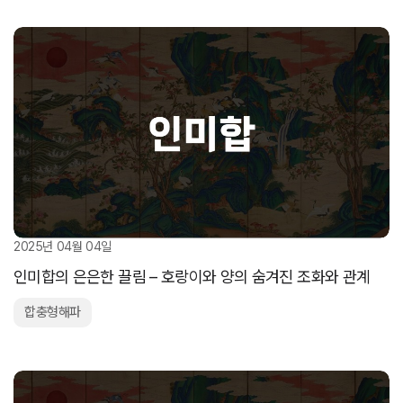
2025년 04월 04일
인미합의 은은한 끌림 – 호랑이와 양의 숨겨진 조화와 관계
합충형해파