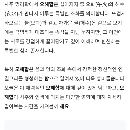
사주 명리학에서
오해합
은 십이지지 중 오화(午火)와 해수
(亥水)가 만나서 이루는 특별한 조화를 의미합니다. 뜨겁게
타오르는 불(오화)과 깊고 차가운 물(해수)은 겉으로 보기
에는 극명하게 대조되는 속성을 지닌 듯하지만, 그 이면에
는 서로를 강렬하게 끌어당기고 깊이 이해하며 헌신하는
특별한 힘이 존재합니다.
특히
오해합
은 음과 양의 조화 속에서 강력한 정신적인 연
결고리를 형성하는
합
으로 알려져 있어 더욱 흥미롭습니다.
오늘은 이 매력적인
오해합
에 대해 깊이 있게 탐구하고,
오
해합
이 사주와 인생에 미치는 다양한 영향에 대해 자세히
알아보는 시간을 가져볼까
해요
.