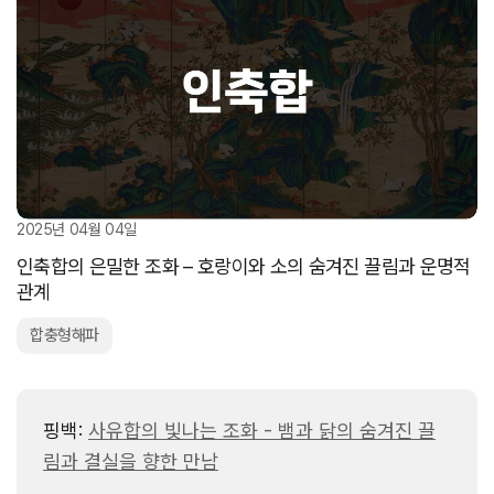
2025년 04월 04일
인축합의 은밀한 조화 – 호랑이와 소의 숨겨진 끌림과 운명적
관계
합충형해파
핑백:
사유합의 빛나는 조화 - 뱀과 닭의 숨겨진 끌
림과 결실을 향한 만남