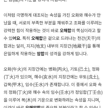
이처럼 극명하게 대조되는 속성을 가진 오화와 해수가 만
났을 때, 서로의 부족한 부분을 채워주고 조화를 이루려는
강력한 힘이 작용하는 것이 바로
오해합
의 핵심이라고 할
수 있
어요
. 특히
오해합
은 겉으로 드러나는 천간(天干)의
합과는 달리, 지지(地支) 내부의 지장간(地藏干)을 통해
은밀하게 작용하는
암합
의 성격을 강하게 띱니다.
오화(午火)의 지장간에는 병화(丙火), 기토(己土), 정화
(丁火)가 있으며, 해수(亥水)의 지장간에는 무토(戊土),
갑목(甲木), 임수(壬水)가 존재합니다. 이 중에서 오화 속
의 정화(丁火)와 해수 속의 임수(壬水)가 정임합(丁壬合)
을 이루어 목(木)의 기운으로 변화하려는 속성을 지니며,
이것이 바로
오해암합
의 중요한 부분이라고 할 수 있습니