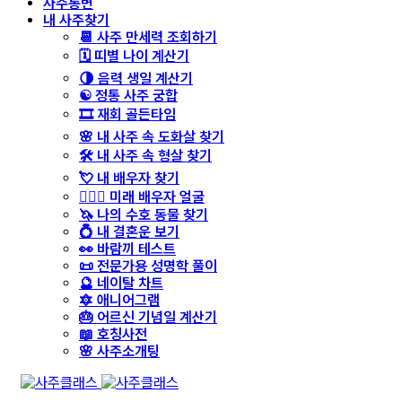
사주통변
내 사주찾기
📆 사주 만세력 조회하기
🗓️ 띠별 나이 계산기
🌗 음력 생일 계산기
☯️ 정통 사주 궁합
🎞️ 재회 골든타임
🌸 내 사주 속 도화살 찾기
🛠️ 내 사주 속 형살 찾기
💘 내 배우자 찾기
👩‍❤️‍👨 미래 배우자 얼굴
🦄 나의 수호 동물 찾기
💍 내 결혼운 보기
👀 바람끼 테스트
📜 전문가용 성명학 풀이
🔮 네이탈 차트
🔯 애니어그램
🎂 어르신 기념일 계산기
📖 호칭사전
🌸 사주소개팅