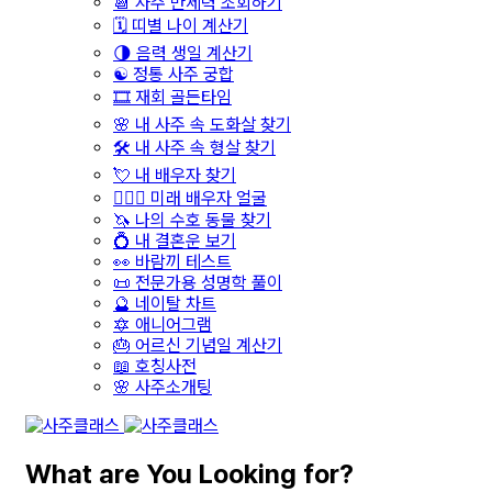
📆 사주 만세력 조회하기
🗓️ 띠별 나이 계산기
🌗 음력 생일 계산기
☯️ 정통 사주 궁합
🎞️ 재회 골든타임
🌸 내 사주 속 도화살 찾기
🛠️ 내 사주 속 형살 찾기
💘 내 배우자 찾기
👩‍❤️‍👨 미래 배우자 얼굴
🦄 나의 수호 동물 찾기
💍 내 결혼운 보기
👀 바람끼 테스트
📜 전문가용 성명학 풀이
🔮 네이탈 차트
🔯 애니어그램
🎂 어르신 기념일 계산기
📖 호칭사전
🌸 사주소개팅
What are You Looking for?