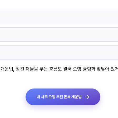
복 개운법, 잠긴 재물을 푸는 흐름도 결국 오행 균형과 맞닿아 있
내 사주 오행 추천 돈복 개운법