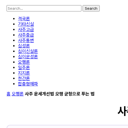
Search
격국론
기타신살
사주고급
사주중급
사주통변
십성론
십이신살론
십이운성론
오행론
일주론
지지론
천간론
합충형해파
홈
오행론
사주 운세개선법 오행 균형으로 푸는 법
사