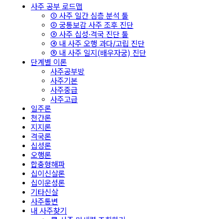
사주 공부 로드맵
① 사주 일간 심층 분석 툴
② 궁통보감 사주 조후 진단
③ 사주 십성·격국 진단 툴
④ 내 사주 오행 과다/고립 진단
⑤ 내 사주 일지(배우자궁) 진단
단계별 이론
사주공부방
사주기본
사주중급
사주고급
일주론
천간론
지지론
격국론
십성론
오행론
합충형해파
십이신살론
십이운성론
기타신살
사주통변
내 사주찾기