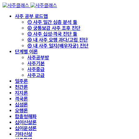
사주 공부 로드맵
① 사주 일간 심층 분석 툴
② 궁통보감 사주 조후 진단
③ 사주 십성·격국 진단 툴
④ 내 사주 오행 과다/고립 진단
⑤ 내 사주 일지(배우자궁) 진단
단계별 이론
사주공부방
사주기본
사주중급
사주고급
일주론
천간론
지지론
격국론
십성론
오행론
합충형해파
십이신살론
십이운성론
기타신살