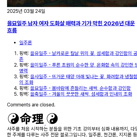
2025년 03월 24일
을묘일주 남자 여자 도화살 매력과 기가 막힌 2026년 대운
흐름
일주론
핑백:
을유일주 - 날카로운 칼날 위의 꽃, 섬세함과 강인함의 
존
핑백:
을미일주 - 푸른 초원의 순수한 양, 온화함 속의 강인한 
명력
핑백:
을사일주 - 뜨거운 태양 아래 빛나는 꽃, 화려함과 냉철
의 조화
핑백:
을묘일주 - 봄바람에 흔들리는 새싹, 순수함과 강인함
핑백:
을축일주 - 겨울의 꿋꿋한 새싹, 섬세함과 인내의 조화
Comments are closed.
사주를 처음 시작하는 분들을 위한 기초 강의부터 심화 내용까지, 다
한 주제를 다루는 사주 전문 블로그입니다. 일주론, 천간론, 지지론 