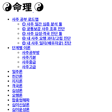
사주 공부 로드맵
① 사주 일간 심층 분석 툴
② 궁통보감 사주 조후 진단
③ 사주 십성·격국 진단 툴
④ 내 사주 오행 과다/고립 진단
⑤ 내 사주 일지(배우자궁) 진단
단계별 이론
사주공부방
사주기본
사주중급
사주고급
일주론
천간론
지지론
격국론
십성론
오행론
합충형해파
십이신살론
십이운성론