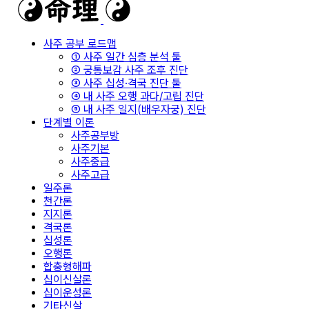
사주 공부 로드맵
① 사주 일간 심층 분석 툴
② 궁통보감 사주 조후 진단
③ 사주 십성·격국 진단 툴
④ 내 사주 오행 과다/고립 진단
⑤ 내 사주 일지(배우자궁) 진단
단계별 이론
사주공부방
사주기본
사주중급
사주고급
일주론
천간론
지지론
격국론
십성론
오행론
합충형해파
십이신살론
십이운성론
기타신살