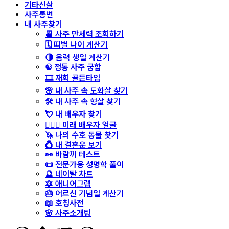
기타신살
사주통변
내 사주찾기
📆 사주 만세력 조회하기
🗓️ 띠별 나이 계산기
🌗 음력 생일 계산기
☯️ 정통 사주 궁합
🎞️ 재회 골든타임
🌸 내 사주 속 도화살 찾기
🛠️ 내 사주 속 형살 찾기
💘 내 배우자 찾기
👩‍❤️‍👨 미래 배우자 얼굴
🦄 나의 수호 동물 찾기
💍 내 결혼운 보기
👀 바람끼 테스트
📜 전문가용 성명학 풀이
🔮 네이탈 차트
🔯 애니어그램
🎂 어르신 기념일 계산기
📖 호칭사전
🌸 사주소개팅