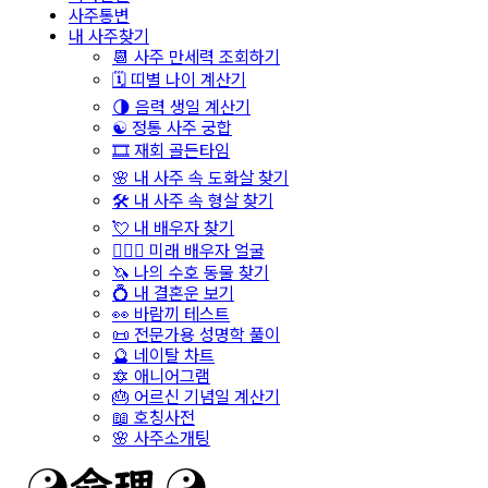
사주통변
내 사주찾기
📆 사주 만세력 조회하기
🗓️ 띠별 나이 계산기
🌗 음력 생일 계산기
☯️ 정통 사주 궁합
🎞️ 재회 골든타임
🌸 내 사주 속 도화살 찾기
🛠️ 내 사주 속 형살 찾기
💘 내 배우자 찾기
👩‍❤️‍👨 미래 배우자 얼굴
🦄 나의 수호 동물 찾기
💍 내 결혼운 보기
👀 바람끼 테스트
📜 전문가용 성명학 풀이
🔮 네이탈 차트
🔯 애니어그램
🎂 어르신 기념일 계산기
📖 호칭사전
🌸 사주소개팅