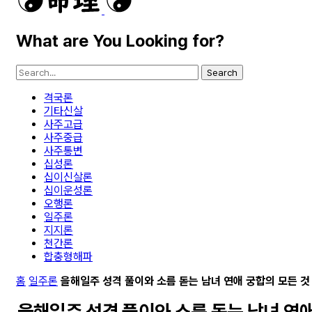
What are You Looking for?
Search
격국론
기타신살
사주고급
사주중급
사주통변
십성론
십이신살론
십이운성론
오행론
일주론
지지론
천간론
합충형해파
홈
일주론
을해일주 성격 풀이와 소름 돋는 남녀 연애 궁합의 모든 것
을해일주 성격 풀이와 소름 돋는 남녀 연