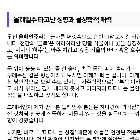
을해일주 타고난 성향과 물상학적 매력
우선
을해일주
라는 글자를 머릿속으로 한번 그려보시길 바
니다. 천간의 ‘을목’은 여리여리한 덩굴 식물이나 꽃을 상징
고, 지지의 ‘해수’는 아주 차갑고 깊은 겨울의 바다 혹은 호
를 의미합니다.
물 위에 둥둥 떠 있는 꽃 한 송이, 혹은 물결 따라 흘러가는
부레옥잠 같은 형상이라고 보시면 이해가 빠를 겁니다. 이게
참 낭만적으로 보일 수도 있지만, 사주학적으로는 ‘부목’이
고 해서 뿌리를 깊게 내리지 못하고 이리저리 떠다니는 불안
정함을 내포하고 있기도 합니다.
그래서인지 제가 만나본 을해일주 분들은 하나같이 역마살
낀 것처럼 한곳에 진득하게 머물러 있는 것을 힘들어하는 경
향이 강했습니다.
하지만 바로 그 ‘떠다니는 성질’ 때문에 이들은 엄청난 적응
을 가집니다. 어떤 환경에 던져놔도 유연하게 살아남는 생존