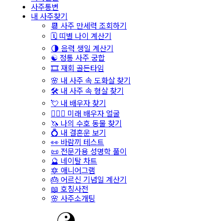
사주통변
내 사주찾기
📆 사주 만세력 조회하기
🗓️ 띠별 나이 계산기
🌗 음력 생일 계산기
☯️ 정통 사주 궁합
🎞️ 재회 골든타임
🌸 내 사주 속 도화살 찾기
🛠️ 내 사주 속 형살 찾기
💘 내 배우자 찾기
👩‍❤️‍👨 미래 배우자 얼굴
🦄 나의 수호 동물 찾기
💍 내 결혼운 보기
👀 바람끼 테스트
📜 전문가용 성명학 풀이
🔮 네이탈 차트
🔯 애니어그램
🎂 어르신 기념일 계산기
📖 호칭사전
🌸 사주소개팅