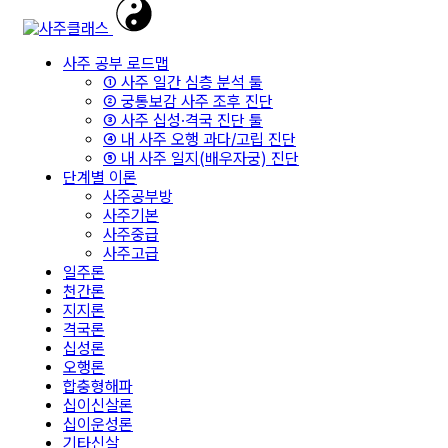
사주 공부 로드맵
① 사주 일간 심층 분석 툴
② 궁통보감 사주 조후 진단
③ 사주 십성·격국 진단 툴
④ 내 사주 오행 과다/고립 진단
⑤ 내 사주 일지(배우자궁) 진단
단계별 이론
사주공부방
사주기본
사주중급
사주고급
일주론
천간론
지지론
격국론
십성론
오행론
합충형해파
십이신살론
십이운성론
기타신살