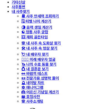
기타신살
사주통변
내 사주찾기
📆 사주 만세력 조회하기
🗓️ 띠별 나이 계산기
🌗 음력 생일 계산기
☯️ 정통 사주 궁합
🎞️ 재회 골든타임
🌸 내 사주 속 도화살 찾기
🛠️ 내 사주 속 형살 찾기
💘 내 배우자 찾기
👩‍❤️‍👨 미래 배우자 얼굴
🦄 나의 수호 동물 찾기
💍 내 결혼운 보기
👀 바람끼 테스트
📜 전문가용 성명학 풀이
🔮 네이탈 차트
🔯 애니어그램
🎂 어르신 기념일 계산기
📖 호칭사전
🌸 사주소개팅