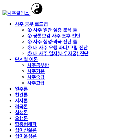
사주 공부 로드맵
① 사주 일간 심층 분석 툴
② 궁통보감 사주 조후 진단
③ 사주 십성·격국 진단 툴
④ 내 사주 오행 과다/고립 진단
⑤ 내 사주 일지(배우자궁) 진단
단계별 이론
사주공부방
사주기본
사주중급
사주고급
일주론
천간론
지지론
격국론
십성론
오행론
합충형해파
십이신살론
십이운성론