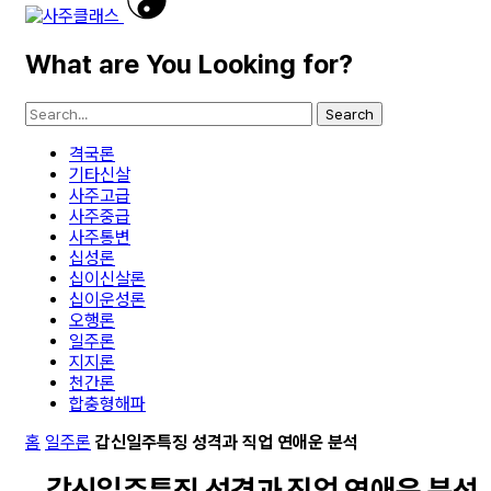
What are You Looking for?
Search
격국론
기타신살
사주고급
사주중급
사주통변
십성론
십이신살론
십이운성론
오행론
일주론
지지론
천간론
합충형해파
홈
일주론
갑신일주특징 성격과 직업 연애운 분석
갑신일주특징 성격과 직업 연애운 분석