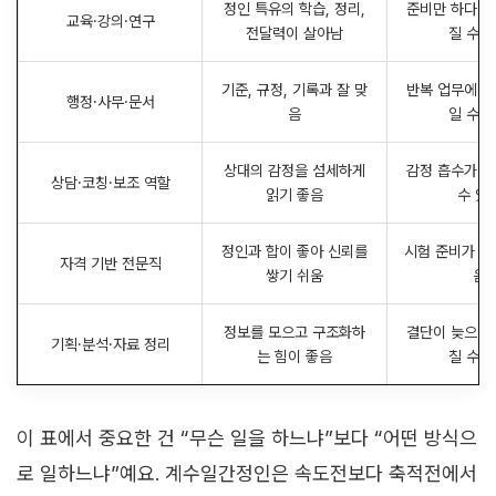
정인 특유의 학습, 정리,
준비만 하다 
교육·강의·연구
전달력이 살아남
질 수 
기준, 규정, 기록과 잘 맞
반복 업무에 
행정·사무·문서
음
일 수 
상대의 감정을 섬세하게
감정 흡수가 
상담·코칭·보조 역할
읽기 좋음
수 있
정인과 합이 좋아 신뢰를
시험 준비가 길
자격 기반 전문직
쌓기 쉬움
음
정보를 모으고 구조화하
결단이 늦으면
기획·분석·자료 정리
는 힘이 좋음
칠 수 
이 표에서 중요한 건 “무슨 일을 하느냐”보다 “어떤 방식으
로 일하느냐”예요. 계수일간정인은 속도전보다 축적전에서