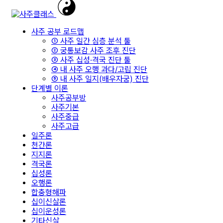
사주 공부 로드맵
① 사주 일간 심층 분석 툴
② 궁통보감 사주 조후 진단
③ 사주 십성·격국 진단 툴
④ 내 사주 오행 과다/고립 진단
⑤ 내 사주 일지(배우자궁) 진단
단계별 이론
사주공부방
사주기본
사주중급
사주고급
일주론
천간론
지지론
격국론
십성론
오행론
합충형해파
십이신살론
십이운성론
기타신살