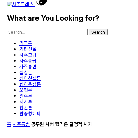
What are You Looking for?
Search
격국론
기타신살
사주고급
사주중급
사주통변
십성론
십이신살론
십이운성론
오행론
일주론
지지론
천간론
합충형해파
홈
사주통변
공무원 시험 합격운 결정적 시기