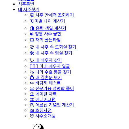
사주통변
내 사주찾기
📆 사주 만세력 조회하기
🗓️ 띠별 나이 계산기
🌗 음력 생일 계산기
☯️ 정통 사주 궁합
🎞️ 재회 골든타임
🌸 내 사주 속 도화살 찾기
🛠️ 내 사주 속 형살 찾기
💘 내 배우자 찾기
👩‍❤️‍👨 미래 배우자 얼굴
🦄 나의 수호 동물 찾기
💍 내 결혼운 보기
👀 바람끼 테스트
📜 전문가용 성명학 풀이
🔮 네이탈 차트
🔯 애니어그램
🎂 어르신 기념일 계산기
📖 호칭사전
🌸 사주소개팅