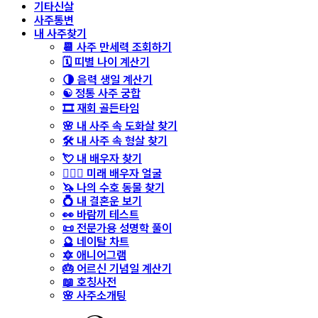
기타신살
사주통변
내 사주찾기
📆 사주 만세력 조회하기
🗓️ 띠별 나이 계산기
🌗 음력 생일 계산기
☯️ 정통 사주 궁합
🎞️ 재회 골든타임
🌸 내 사주 속 도화살 찾기
🛠️ 내 사주 속 형살 찾기
💘 내 배우자 찾기
👩‍❤️‍👨 미래 배우자 얼굴
🦄 나의 수호 동물 찾기
💍 내 결혼운 보기
👀 바람끼 테스트
📜 전문가용 성명학 풀이
🔮 네이탈 차트
🔯 애니어그램
🎂 어르신 기념일 계산기
📖 호칭사전
🌸 사주소개팅