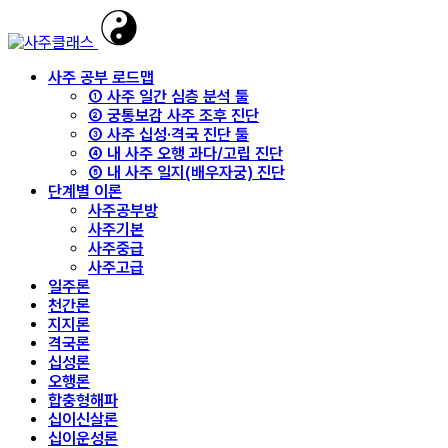
사주 공부 로드맵
① 사주 일간 심층 분석 툴
② 궁통보감 사주 조후 진단
③ 사주 십성·격국 진단 툴
④ 내 사주 오행 과다/고립 진단
⑤ 내 사주 일지(배우자궁) 진단
단계별 이론
사주공부방
사주기본
사주중급
사주고급
일주론
천간론
지지론
격국론
십성론
오행론
합충형해파
십이신살론
십이운성론