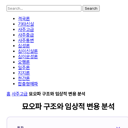
Search
격국론
기타신살
사주고급
사주중급
사주통변
십성론
십이신살론
십이운성론
오행론
일주론
지지론
천간론
합충형해파
홈
사주고급
묘오파 구조와 임상적 변용 분석
묘오파 구조와 임상적 변용 분석
목차