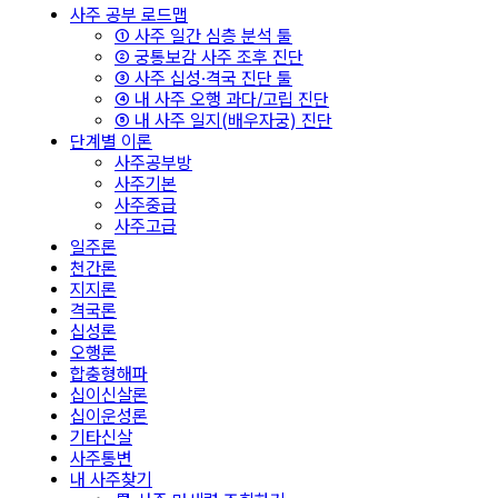
사주 공부 로드맵
① 사주 일간 심층 분석 툴
② 궁통보감 사주 조후 진단
③ 사주 십성·격국 진단 툴
④ 내 사주 오행 과다/고립 진단
⑤ 내 사주 일지(배우자궁) 진단
단계별 이론
사주공부방
사주기본
사주중급
사주고급
일주론
천간론
지지론
격국론
십성론
오행론
합충형해파
십이신살론
십이운성론
기타신살
사주통변
내 사주찾기