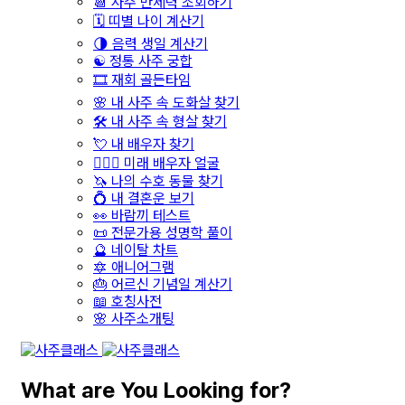
📆 사주 만세력 조회하기
🗓️ 띠별 나이 계산기
🌗 음력 생일 계산기
☯️ 정통 사주 궁합
🎞️ 재회 골든타임
🌸 내 사주 속 도화살 찾기
🛠️ 내 사주 속 형살 찾기
💘 내 배우자 찾기
👩‍❤️‍👨 미래 배우자 얼굴
🦄 나의 수호 동물 찾기
💍 내 결혼운 보기
👀 바람끼 테스트
📜 전문가용 성명학 풀이
🔮 네이탈 차트
🔯 애니어그램
🎂 어르신 기념일 계산기
📖 호칭사전
🌸 사주소개팅
What are You Looking for?