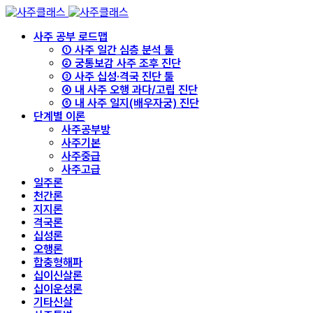
사주 공부 로드맵
① 사주 일간 심층 분석 툴
② 궁통보감 사주 조후 진단
③ 사주 십성·격국 진단 툴
④ 내 사주 오행 과다/고립 진단
⑤ 내 사주 일지(배우자궁) 진단
단계별 이론
사주공부방
사주기본
사주중급
사주고급
일주론
천간론
지지론
격국론
십성론
오행론
합충형해파
십이신살론
십이운성론
기타신살