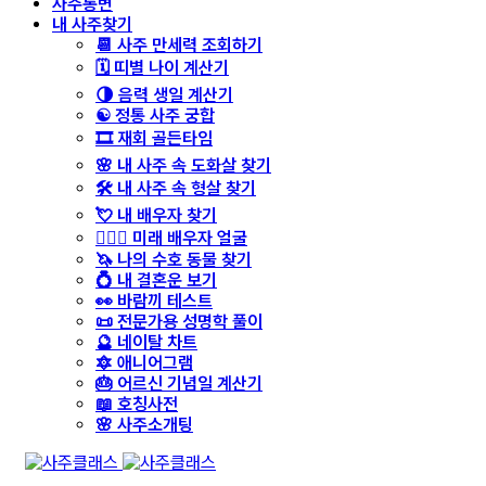
사주통변
내 사주찾기
📆 사주 만세력 조회하기
🗓️ 띠별 나이 계산기
🌗 음력 생일 계산기
☯️ 정통 사주 궁합
🎞️ 재회 골든타임
🌸 내 사주 속 도화살 찾기
🛠️ 내 사주 속 형살 찾기
💘 내 배우자 찾기
👩‍❤️‍👨 미래 배우자 얼굴
🦄 나의 수호 동물 찾기
💍 내 결혼운 보기
👀 바람끼 테스트
📜 전문가용 성명학 풀이
🔮 네이탈 차트
🔯 애니어그램
🎂 어르신 기념일 계산기
📖 호칭사전
🌸 사주소개팅