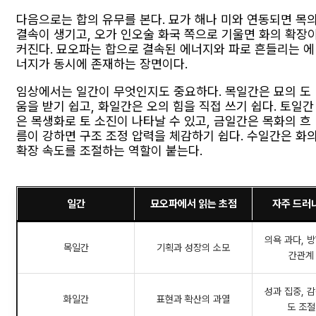
다음으로는 합의 유무를 본다. 묘가 해나 미와 연동되면 목
결속이 생기고, 오가 인오술 화국 쪽으로 기울면 화의 확장
커진다. 묘오파는 합으로 결속된 에너지와 파로 흔들리는 에
너지가 동시에 존재하는 장면이다.
임상에서는 일간이 무엇인지도 중요하다. 목일간은 묘의 도
움을 받기 쉽고, 화일간은 오의 힘을 직접 쓰기 쉽다. 토일간
은 목생화로 토 소진이 나타날 수 있고, 금일간은 목화의 흐
름이 강하면 구조 조정 압력을 체감하기 쉽다. 수일간은 화
확장 속도를 조절하는 역할이 붙는다.
일간
묘오파에서 읽는 초점
자주 드러
의욕 과다, 방
목일간
기획과 성장의 소모
간관계
성과 집중, 감
화일간
표현과 확산의 과열
도 조절