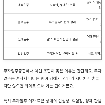
정서적 안정, 
계축일주
자축합, 무계합 흐름
강함
현실 감각, 생
을축일주
무토를 부드럽게 정리
음
대화 편안, 신
신해일주
말의 흐름과 판단이 깔끔
움
갑신일주
존중과 역할 분담이 잘 됨
서로 성장시
무자일주궁합에서 이런 조합이 좋은 이유는 간단해요. 무자
일주는 혼자서 버티는 힘이 강해서, 상대가 지나치게 흔들
지만 않으면 의외로 오래 가는 편이거든요.
특히 무자일주 여자 쪽은 상대의 현실성, 책임감, 경제 관념