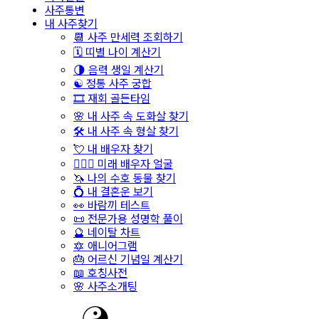
사주통변
내 사주찾기
📆 사주 만세력 조회하기
🗓️ 띠별 나이 계산기
🌗 음력 생일 계산기
☯️ 정통 사주 궁합
🎞️ 재회 골든타임
🌸 내 사주 속 도화살 찾기
🛠️ 내 사주 속 형살 찾기
💘 내 배우자 찾기
👩‍❤️‍👨 미래 배우자 얼굴
🦄 나의 수호 동물 찾기
💍 내 결혼운 보기
👀 바람끼 테스트
📜 전문가용 성명학 풀이
🔮 네이탈 차트
🔯 애니어그램
🎂 어르신 기념일 계산기
📖 호칭사전
🌸 사주소개팅