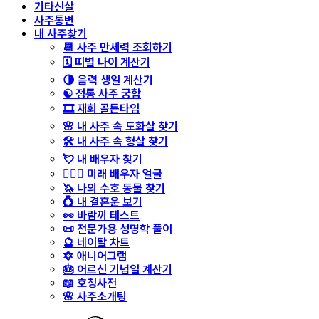
기타신살
사주통변
내 사주찾기
📆 사주 만세력 조회하기
🗓️ 띠별 나이 계산기
🌗 음력 생일 계산기
☯️ 정통 사주 궁합
🎞️ 재회 골든타임
🌸 내 사주 속 도화살 찾기
🛠️ 내 사주 속 형살 찾기
💘 내 배우자 찾기
👩‍❤️‍👨 미래 배우자 얼굴
🦄 나의 수호 동물 찾기
💍 내 결혼운 보기
👀 바람끼 테스트
📜 전문가용 성명학 풀이
🔮 네이탈 차트
🔯 애니어그램
🎂 어르신 기념일 계산기
📖 호칭사전
🌸 사주소개팅