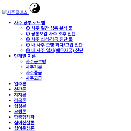
사주 공부 로드맵
① 사주 일간 심층 분석 툴
② 궁통보감 사주 조후 진단
③ 사주 십성·격국 진단 툴
④ 내 사주 오행 과다/고립 진단
⑤ 내 사주 일지(배우자궁) 진단
단계별 이론
사주공부방
사주기본
사주중급
사주고급
일주론
천간론
지지론
격국론
십성론
오행론
합충형해파
십이신살론
십이운성론