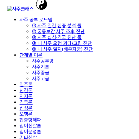
사주 공부 로드맵
① 사주 일간 심층 분석 툴
② 궁통보감 사주 조후 진단
③ 사주 십성·격국 진단 툴
④ 내 사주 오행 과다/고립 진단
⑤ 내 사주 일지(배우자궁) 진단
단계별 이론
사주공부방
사주기본
사주중급
사주고급
일주론
천간론
지지론
격국론
십성론
오행론
합충형해파
십이신살론
십이운성론
기타신살