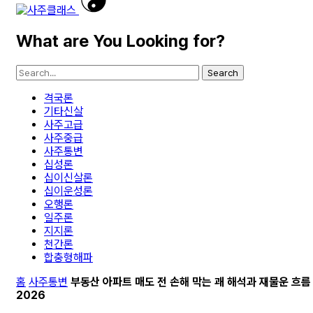
What are You Looking for?
Search
격국론
기타신살
사주고급
사주중급
사주통변
십성론
십이신살론
십이운성론
오행론
일주론
지지론
천간론
합충형해파
홈
사주통변
부동산 아파트 매도 전 손해 막는 괘 해석과 재물운 흐름
2026