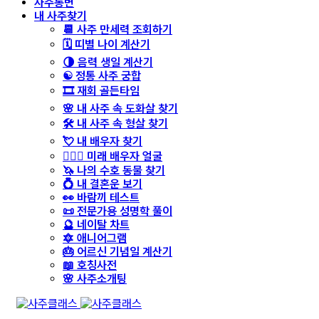
사주통변
내 사주찾기
📆 사주 만세력 조회하기
🗓️ 띠별 나이 계산기
🌗 음력 생일 계산기
☯️ 정통 사주 궁합
🎞️ 재회 골든타임
🌸 내 사주 속 도화살 찾기
🛠️ 내 사주 속 형살 찾기
💘 내 배우자 찾기
👩‍❤️‍👨 미래 배우자 얼굴
🦄 나의 수호 동물 찾기
💍 내 결혼운 보기
👀 바람끼 테스트
📜 전문가용 성명학 풀이
🔮 네이탈 차트
🔯 애니어그램
🎂 어르신 기념일 계산기
📖 호칭사전
🌸 사주소개팅