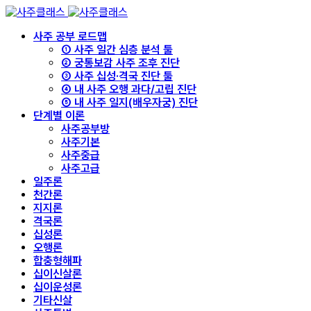
사주 공부 로드맵
① 사주 일간 심층 분석 툴
② 궁통보감 사주 조후 진단
③ 사주 십성·격국 진단 툴
④ 내 사주 오행 과다/고립 진단
⑤ 내 사주 일지(배우자궁) 진단
단계별 이론
사주공부방
사주기본
사주중급
사주고급
일주론
천간론
지지론
격국론
십성론
오행론
합충형해파
십이신살론
십이운성론
기타신살