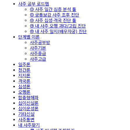
사주 공부 로드맵
① 사주 일간 심층 분석 툴
② 궁통보감 사주 조후 진단
③ 사주 십성·격국 진단 툴
④ 내 사주 오행 과다/고립 진단
⑤ 내 사주 일지(배우자궁) 진단
단계별 이론
사주공부방
사주기본
사주중급
사주고급
일주론
천간론
지지론
격국론
십성론
오행론
합충형해파
십이신살론
십이운성론
기타신살
사주통변
내 사주찾기