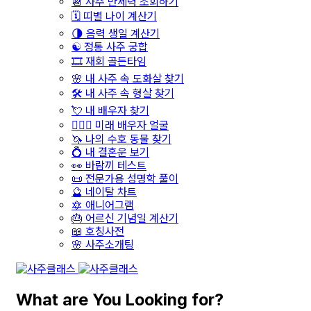
📆 사주 만세력 조회하기
🗓️ 띠별 나이 계산기
🌗 음력 생일 계산기
☯️ 정통 사주 궁합
🎞️ 재회 골든타임
🌸 내 사주 속 도화살 찾기
🛠️ 내 사주 속 형살 찾기
💘 내 배우자 찾기
👩‍❤️‍👨 미래 배우자 얼굴
🦄 나의 수호 동물 찾기
💍 내 결혼운 보기
👀 바람끼 테스트
📜 전문가용 성명학 풀이
🔮 네이탈 차트
🔯 애니어그램
🎂 어르신 기념일 계산기
📖 호칭사전
🌸 사주소개팅
What are You Looking for?