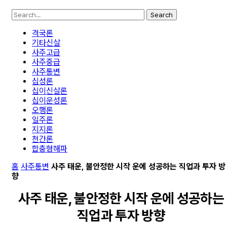
Search
격국론
기타신살
사주고급
사주중급
사주통변
십성론
십이신살론
십이운성론
오행론
일주론
지지론
천간론
합충형해파
홈
사주통변
사주 태운, 불안정한 시작 운에 성공하는 직업과 투자 방
향
사주 태운, 불안정한 시작 운에 성공하는
직업과 투자 방향