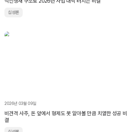
식신생재 구조로 2026년 사업 대박 터지는 비결
십성론
2026년 03월 09일
비견격 사주, 돈 앞에서 형제도 못 알아볼 만큼 치열한 성공 비
결
십성론