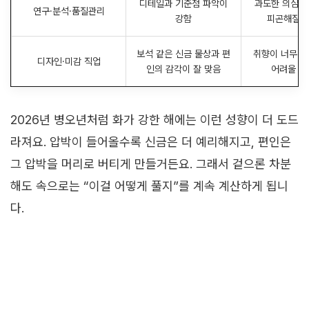
디테일과 기준점 파악이
과도한 의심으
연구·분석·품질관리
강함
피곤해질 
보석 같은 신금 물상과 편
취향이 너무 
디자인·미감 직업
인의 감각이 잘 맞음
어려울 수
2026년 병오년처럼 화가 강한 해에는 이런 성향이 더 도드
라져요. 압박이 들어올수록 신금은 더 예리해지고, 편인은
그 압박을 머리로 버티게 만들거든요. 그래서 겉으론 차분
해도 속으로는 “이걸 어떻게 풀지”를 계속 계산하게 됩니
다.