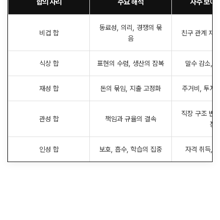
합의 자리
주요 해석
자주 보이
동료성, 의리, 경쟁의 묶
비겁 합
친구 관계 재편
음
식상 합
표현의 수렴, 생산의 잠복
말수 감소, 
재성 합
돈의 묶임, 지출 고정화
주거비, 투자,
직장 구조 변화
관성 합
책임과 규율의 결속
정
인성 합
보호, 흡수, 학습의 집중
자격 취득, 