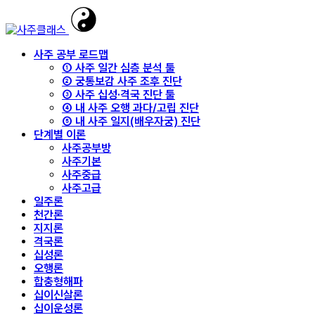
사주 공부 로드맵
① 사주 일간 심층 분석 툴
② 궁통보감 사주 조후 진단
③ 사주 십성·격국 진단 툴
④ 내 사주 오행 과다/고립 진단
⑤ 내 사주 일지(배우자궁) 진단
단계별 이론
사주공부방
사주기본
사주중급
사주고급
일주론
천간론
지지론
격국론
십성론
오행론
합충형해파
십이신살론
십이운성론