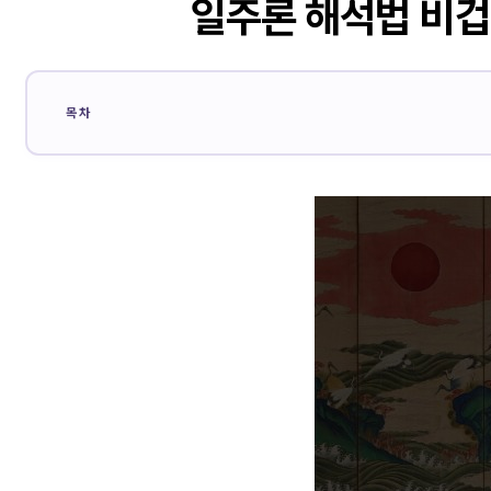
일주론 해석법 비겁
목차