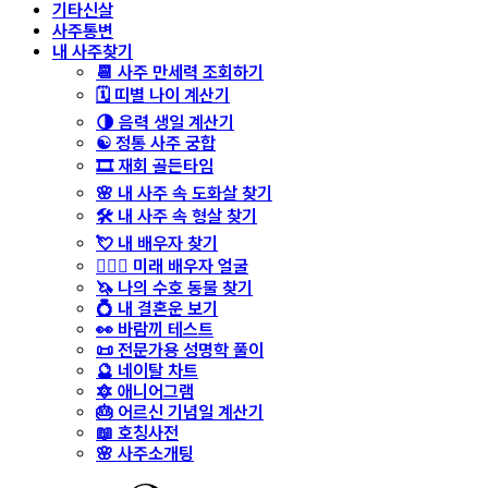
기타신살
사주통변
내 사주찾기
📆 사주 만세력 조회하기
🗓️ 띠별 나이 계산기
🌗 음력 생일 계산기
☯️ 정통 사주 궁합
🎞️ 재회 골든타임
🌸 내 사주 속 도화살 찾기
🛠️ 내 사주 속 형살 찾기
💘 내 배우자 찾기
👩‍❤️‍👨 미래 배우자 얼굴
🦄 나의 수호 동물 찾기
💍 내 결혼운 보기
👀 바람끼 테스트
📜 전문가용 성명학 풀이
🔮 네이탈 차트
🔯 애니어그램
🎂 어르신 기념일 계산기
📖 호칭사전
🌸 사주소개팅