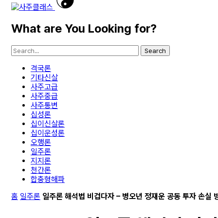
What are You Looking for?
Search
격국론
기타신살
사주고급
사주중급
사주통변
십성론
십이신살론
십이운성론
오행론
일주론
지지론
천간론
합충형해파
홈
일주론
일주론 해석법 비겁다자 – 병오년 정재운 공동 투자 손실 