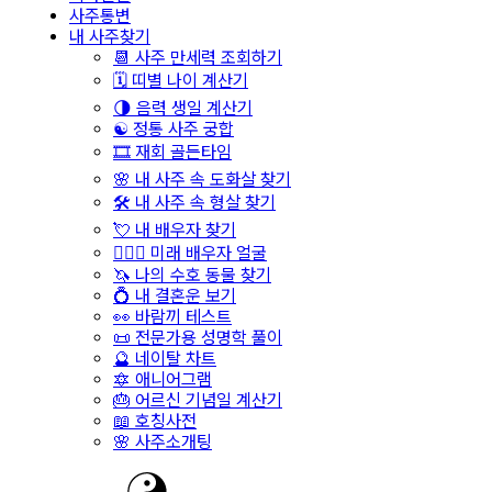
사주통변
내 사주찾기
📆 사주 만세력 조회하기
🗓️ 띠별 나이 계산기
🌗 음력 생일 계산기
☯️ 정통 사주 궁합
🎞️ 재회 골든타임
🌸 내 사주 속 도화살 찾기
🛠️ 내 사주 속 형살 찾기
💘 내 배우자 찾기
👩‍❤️‍👨 미래 배우자 얼굴
🦄 나의 수호 동물 찾기
💍 내 결혼운 보기
👀 바람끼 테스트
📜 전문가용 성명학 풀이
🔮 네이탈 차트
🔯 애니어그램
🎂 어르신 기념일 계산기
📖 호칭사전
🌸 사주소개팅