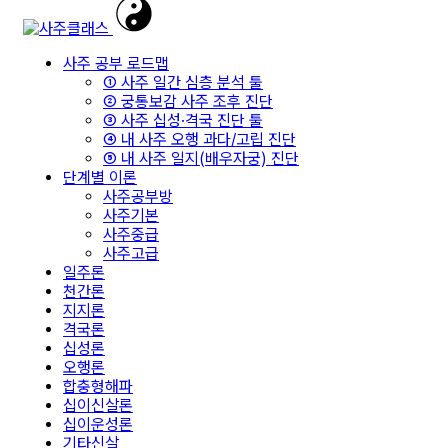
사주 공부 로드맵
① 사주 일간 심층 분석 툴
② 궁통보감 사주 조후 진단
③ 사주 십성·격국 진단 툴
④ 내 사주 오행 과다/고립 진단
⑤ 내 사주 일지(배우자궁) 진단
단계별 이론
사주공부방
사주기본
사주중급
사주고급
일주론
천간론
지지론
격국론
십성론
오행론
합충형해파
십이신살론
십이운성론
기타신살