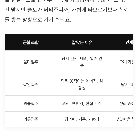
건 맞지만 술토가 버텨주니까, 가볍게 타오르기보다 신뢰
를 쌓는 방향으로 가기 쉬워요.
궁합 조합
잘 맞는 이유
관계 
정서 안정, 배려, 열기 완
을미일주
오래 가는
충
함께 움직이는 에너지, 성
갑인일주
활기 있는
장성
병술일주
의리, 책임감, 현실 감각
신뢰 중심
기유일주
정리력, 기준, 균형감
부딪힘을 줄