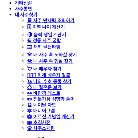
기타신살
사주통변
내 사주찾기
📆 사주 만세력 조회하기
🗓️ 띠별 나이 계산기
🌗 음력 생일 계산기
☯️ 정통 사주 궁합
🎞️ 재회 골든타임
🌸 내 사주 속 도화살 찾기
🛠️ 내 사주 속 형살 찾기
💘 내 배우자 찾기
👩‍❤️‍👨 미래 배우자 얼굴
🦄 나의 수호 동물 찾기
💍 내 결혼운 보기
👀 바람끼 테스트
📜 전문가용 성명학 풀이
🔮 네이탈 차트
🔯 애니어그램
🎂 어르신 기념일 계산기
📖 호칭사전
🌸 사주소개팅