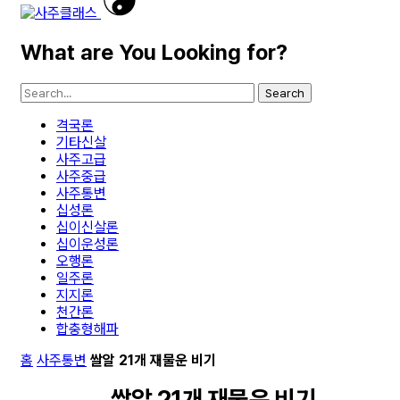
What are You Looking for?
Search
격국론
기타신살
사주고급
사주중급
사주통변
십성론
십이신살론
십이운성론
오행론
일주론
지지론
천간론
합충형해파
홈
사주통변
쌀알 21개 재물운 비기
쌀알 21개 재물운 비기