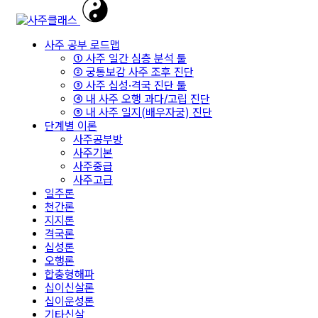
사주 공부 로드맵
① 사주 일간 심층 분석 툴
② 궁통보감 사주 조후 진단
③ 사주 십성·격국 진단 툴
④ 내 사주 오행 과다/고립 진단
⑤ 내 사주 일지(배우자궁) 진단
단계별 이론
사주공부방
사주기본
사주중급
사주고급
일주론
천간론
지지론
격국론
십성론
오행론
합충형해파
십이신살론
십이운성론
기타신살