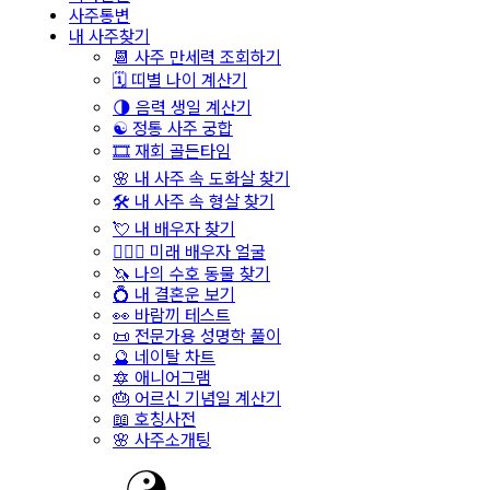
사주통변
내 사주찾기
📆 사주 만세력 조회하기
🗓️ 띠별 나이 계산기
🌗 음력 생일 계산기
☯️ 정통 사주 궁합
🎞️ 재회 골든타임
🌸 내 사주 속 도화살 찾기
🛠️ 내 사주 속 형살 찾기
💘 내 배우자 찾기
👩‍❤️‍👨 미래 배우자 얼굴
🦄 나의 수호 동물 찾기
💍 내 결혼운 보기
👀 바람끼 테스트
📜 전문가용 성명학 풀이
🔮 네이탈 차트
🔯 애니어그램
🎂 어르신 기념일 계산기
📖 호칭사전
🌸 사주소개팅