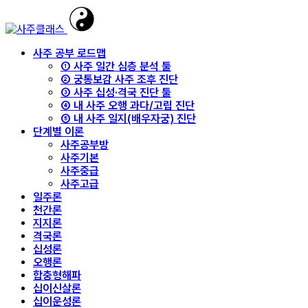
사주 공부 로드맵
① 사주 일간 심층 분석 툴
② 궁통보감 사주 조후 진단
③ 사주 십성·격국 진단 툴
④ 내 사주 오행 과다/고립 진단
⑤ 내 사주 일지(배우자궁) 진단
단계별 이론
사주공부방
사주기본
사주중급
사주고급
일주론
천간론
지지론
격국론
십성론
오행론
합충형해파
십이신살론
십이운성론