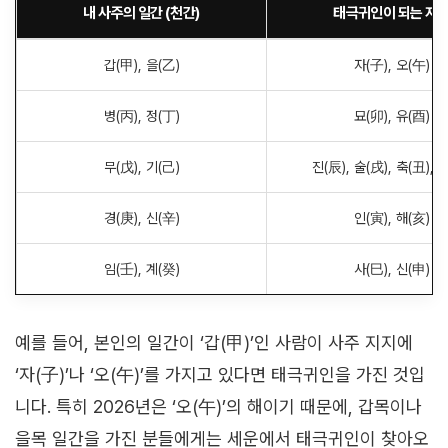
내 사주의 일간 (천간)
태극귀인이 되는 지
갑(甲), 을(乙)
자(子), 오(午)
병(丙), 정(丁)
묘(卯), 유(酉)
무(戊), 기(己)
진(辰), 술(戌), 축(丑), 
경(庚), 신(辛)
인(寅), 해(亥)
임(壬), 계(癸)
사(巳), 신(申)
예를 들어, 본인의 일간이 ‘갑(甲)’인 사람이 사주 지지에
‘자(子)’나 ‘오(午)’를 가지고 있다면 태극귀인을 가진 것입
니다. 특히 2026년은 ‘오(午)’의 해이기 때문에, 갑목이나
을목 일간을 가진 분들에게는 세운에서 태극귀인이 찾아오