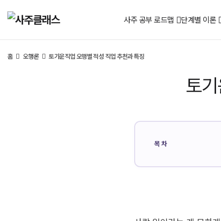
사주 공부 로드맵
단계별 이론
홈
오행론
토기운직업 오행별 적성 직업 추천과 특징
토기
목차