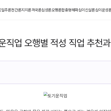
일주론
천간론
지지론
격국론
십성론
오행론
합충형해파
십이신살론
십이운성
운직업 오행별 적성 직업 추천과