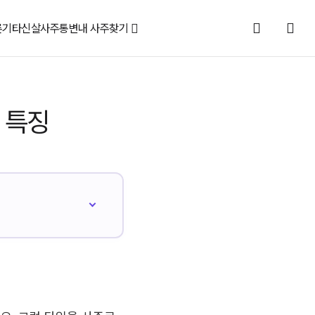
론
기타신살
사주통변
내 사주찾기
 특징