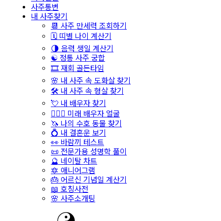
사주통변
내 사주찾기
📆 사주 만세력 조회하기
🗓️ 띠별 나이 계산기
🌗 음력 생일 계산기
☯️ 정통 사주 궁합
🎞️ 재회 골든타임
🌸 내 사주 속 도화살 찾기
🛠️ 내 사주 속 형살 찾기
💘 내 배우자 찾기
👩‍❤️‍👨 미래 배우자 얼굴
🦄 나의 수호 동물 찾기
💍 내 결혼운 보기
👀 바람끼 테스트
📜 전문가용 성명학 풀이
🔮 네이탈 차트
🔯 애니어그램
🎂 어르신 기념일 계산기
📖 호칭사전
🌸 사주소개팅