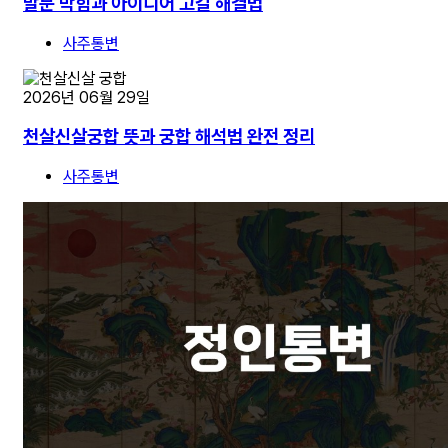
말문 막힘과 아이디어 고갈 해결법
사주통변
2026년 06월 29일
천살신살궁합 뜻과 궁합 해석법 완전 정리
사주통변