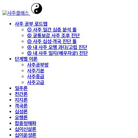
사주 공부 로드맵
① 사주 일간 심층 분석 툴
② 궁통보감 사주 조후 진단
③ 사주 십성·격국 진단 툴
④ 내 사주 오행 과다/고립 진단
⑤ 내 사주 일지(배우자궁) 진단
단계별 이론
사주공부방
사주기본
사주중급
사주고급
일주론
천간론
지지론
격국론
십성론
오행론
합충형해파
십이신살론
십이운성론