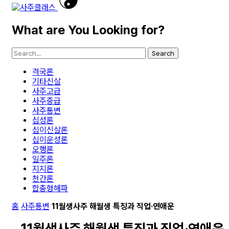
What are You Looking for?
Search
격국론
기타신살
사주고급
사주중급
사주통변
십성론
십이신살론
십이운성론
오행론
일주론
지지론
천간론
합충형해파
홈
사주통변
11월생사주 해월생 특징과 직업·연애운
11월생사주 해월생 특징과 직업·연애운