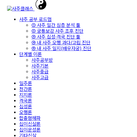
사주 공부 로드맵
① 사주 일간 심층 분석 툴
② 궁통보감 사주 조후 진단
③ 사주 십성·격국 진단 툴
④ 내 사주 오행 과다/고립 진단
⑤ 내 사주 일지(배우자궁) 진단
단계별 이론
사주공부방
사주기본
사주중급
사주고급
일주론
천간론
지지론
격국론
십성론
오행론
합충형해파
십이신살론
십이운성론
기타신살