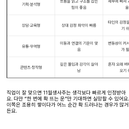
흐름을 읽고 구조를 잡는
세부에 빠져 
기획·분석형
힘이 좋음
움
타인의 감정을
상담·교육형
상대 감정 파악이 빠름
기 
이동과 연결의 기운이 맞
변동성이 커서
유통·무역형
음
가 
깊은 몰입과 감각이 살아
혼자 오래 버
콘텐츠·창작형
남
오기 
직업이 잘 맞으면 11월생사주는 생각보다 빠르게 인정받아
요. 다만 “한 번에 확 뜨는 운”만 기대하면 실망할 수 있어요
이쪽은 조용히 쌓이다가 어느 순간 확 드러나는 경우가 많거
든요.