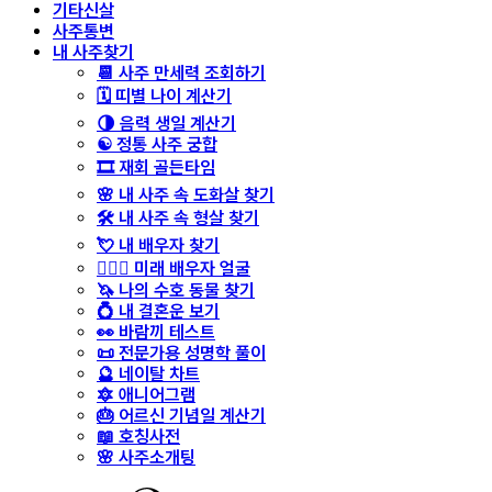
기타신살
사주통변
내 사주찾기
📆 사주 만세력 조회하기
🗓️ 띠별 나이 계산기
🌗 음력 생일 계산기
☯️ 정통 사주 궁합
🎞️ 재회 골든타임
🌸 내 사주 속 도화살 찾기
🛠️ 내 사주 속 형살 찾기
💘 내 배우자 찾기
👩‍❤️‍👨 미래 배우자 얼굴
🦄 나의 수호 동물 찾기
💍 내 결혼운 보기
👀 바람끼 테스트
📜 전문가용 성명학 풀이
🔮 네이탈 차트
🔯 애니어그램
🎂 어르신 기념일 계산기
📖 호칭사전
🌸 사주소개팅