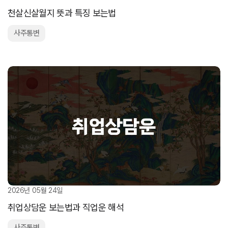
천살신살월지 뜻과 특징 보는법
사주통변
2026년 05월 24일
취업상담운 보는법과 직업운 해석
사주통변