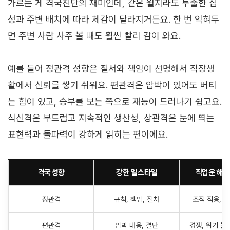
가르는 게 격국진단의 재미인데, 같은 월지라도 투출한 십
성과 주변 배치에 따라 체감이 달라지거든요. 한 번 익혀두
면 주변 사람 사주 볼 때도 훨씬 빨리 감이 와요.
예를 들어 정관격 성향은 질서와 책임이 선명해서 직장생
활에서 신뢰를 쌓기 쉬워요. 편관격은 압박이 있어도 버티
는 힘이 있고, 승부를 보는 쪽으로 재능이 드러나기 쉽고요.
식신격은 부드럽고 지속적인 생산성, 상관격은 눈에 띄는
표현력과 돌파력이 강하게 읽히는 편이에요.
격국 성향
강한 일 스타일
직업운 해석
정관격
규칙, 책임, 절차
조직 적응, 승
편관격
압박 대응, 결단
경쟁, 위기 돌