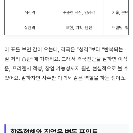
식신격
꾸준한 생산, 안정감
기술, 콘텐츠
상관격
표현, 기획, 반전
브랜딩, 창업
이 표를 보면 감이 오는데, 격국은 “성격”보다 “반복되는
일 처리 습관”에 가까워요. 그래서 격국진단을 잘하면 이직
운, 프리랜서 적성, 창업 가능성까지 훨씬 현실적으로 볼 수
있어요. 말하자면 사주판 이력서 같은 역할을 하는 셈이죠.
합충형해와 직업운 변동 포인트