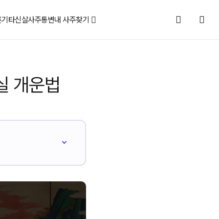
론
기타신살
사주통변
내 사주찾기
실 개운법