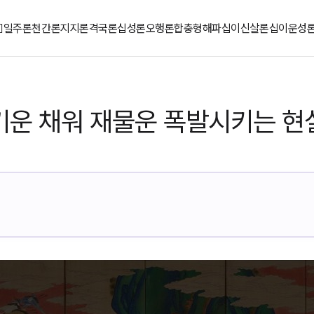
일주론
천간론
지지론
격국론
십성론
오행론
합충형해파
십이신살론
십이운성
기운 채워 재물운 폭발시키는 현