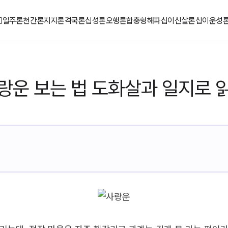
일주론
천간론
지지론
격국론
십성론
오행론
합충형해파
십이신살론
십이운성
랑운 보는 법 도화살과 일지로 