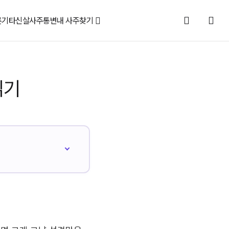
론
기타신살
사주통변
내 사주찾기
읽기