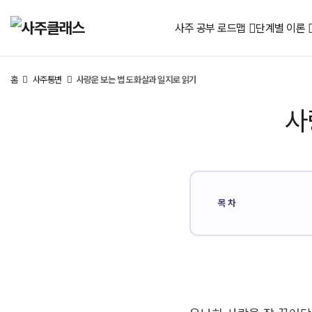
사주 공부 로드맵
단계별 이론
홈
사주통변
사랑운 보는 법 도화살과 일지로 읽기
사
목차