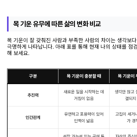
목 기운 유무에 따른 삶의 변화 비교
목 기운이 잘 갖춰진 사람과 부족한 사람의 차이는 생각보다
극명하게 나타납니다. 아래 표를 통해 현재 나의 상태를 점
해 보세요.
구분
목 기운이 충분할 때
목 기운이 
새로운 일을 시작하는 데
생각만 많고 
추진력
거침이 없음
결되지
유연하고 포용력이 있어
고집이 세거
인간관계
인맥이 넓음
가 경
성장 가능성 있는 곳에 투
자산의 증식