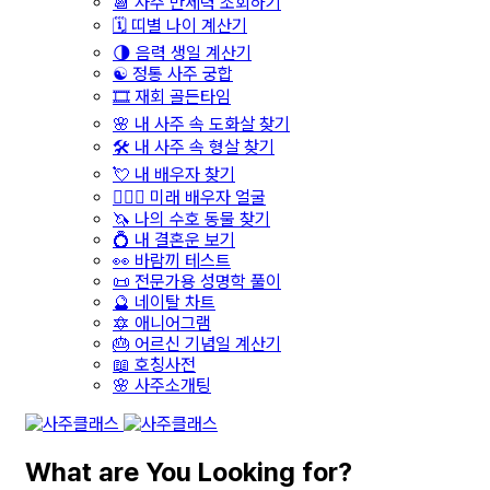
📆 사주 만세력 조회하기
🗓️ 띠별 나이 계산기
🌗 음력 생일 계산기
☯️ 정통 사주 궁합
🎞️ 재회 골든타임
🌸 내 사주 속 도화살 찾기
🛠️ 내 사주 속 형살 찾기
💘 내 배우자 찾기
👩‍❤️‍👨 미래 배우자 얼굴
🦄 나의 수호 동물 찾기
💍 내 결혼운 보기
👀 바람끼 테스트
📜 전문가용 성명학 풀이
🔮 네이탈 차트
🔯 애니어그램
🎂 어르신 기념일 계산기
📖 호칭사전
🌸 사주소개팅
What are You Looking for?