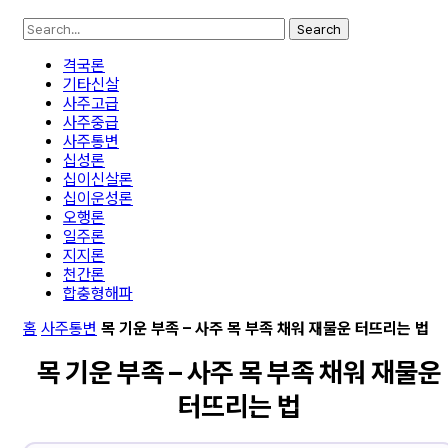
Search
격국론
기타신살
사주고급
사주중급
사주통변
십성론
십이신살론
십이운성론
오행론
일주론
지지론
천간론
합충형해파
홈
사주통변
목 기운 부족 – 사주 목 부족 채워 재물운 터뜨리는 법
목 기운 부족 – 사주 목 부족 채워 재물운
터뜨리는 법