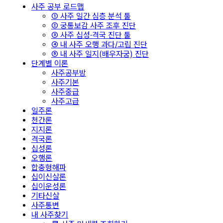
사주 공부 로드맵
① 사주 일간 심층 분석 툴
② 궁통보감 사주 조후 진단
③ 사주 십성·격국 진단 툴
④ 내 사주 오행 과다/고립 진단
⑤ 내 사주 일지(배우자궁) 진단
단계별 이론
사주공부방
사주기본
사주중급
사주고급
일주론
천간론
지지론
격국론
십성론
오행론
합충형해파
십이신살론
십이운성론
기타신살
사주통변
내 사주찾기