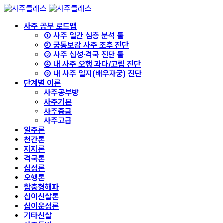
사주 공부 로드맵
① 사주 일간 심층 분석 툴
② 궁통보감 사주 조후 진단
③ 사주 십성·격국 진단 툴
④ 내 사주 오행 과다/고립 진단
⑤ 내 사주 일지(배우자궁) 진단
단계별 이론
사주공부방
사주기본
사주중급
사주고급
일주론
천간론
지지론
격국론
십성론
오행론
합충형해파
십이신살론
십이운성론
기타신살