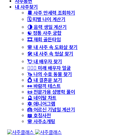
사주통변
내 사주찾기
📆 사주 만세력 조회하기
🗓️ 띠별 나이 계산기
🌗 음력 생일 계산기
☯️ 정통 사주 궁합
🎞️ 재회 골든타임
🌸 내 사주 속 도화살 찾기
🛠️ 내 사주 속 형살 찾기
💘 내 배우자 찾기
👩‍❤️‍👨 미래 배우자 얼굴
🦄 나의 수호 동물 찾기
💍 내 결혼운 보기
👀 바람끼 테스트
📜 전문가용 성명학 풀이
🔮 네이탈 차트
🔯 애니어그램
🎂 어르신 기념일 계산기
📖 호칭사전
🌸 사주소개팅