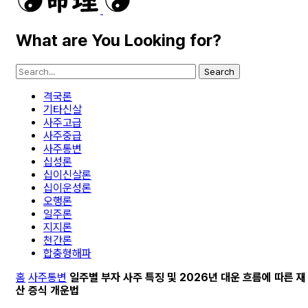
What are You Looking for?
Search
격국론
기타신살
사주고급
사주중급
사주통변
십성론
십이신살론
십이운성론
오행론
일주론
지지론
천간론
합충형해파
홈
사주통변
일주별 부자 사주 특징 및 2026년 대운 흐름에 따른 재
산 증식 개운법