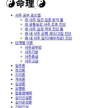
사주 공부 로드맵
① 사주 일간 심층 분석 툴
② 궁통보감 사주 조후 진단
③ 사주 십성·격국 진단 툴
④ 내 사주 오행 과다/고립 진단
⑤ 내 사주 일지(배우자궁) 진단
단계별 이론
사주공부방
사주기본
사주중급
사주고급
일주론
천간론
지지론
격국론
십성론
오행론
합충형해파
십이신살론
십이운성론
기타신살