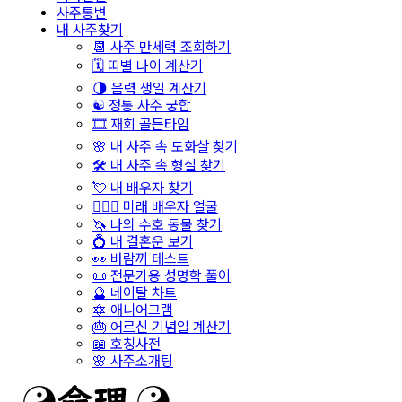
사주통변
내 사주찾기
📆 사주 만세력 조회하기
🗓️ 띠별 나이 계산기
🌗 음력 생일 계산기
☯️ 정통 사주 궁합
🎞️ 재회 골든타임
🌸 내 사주 속 도화살 찾기
🛠️ 내 사주 속 형살 찾기
💘 내 배우자 찾기
👩‍❤️‍👨 미래 배우자 얼굴
🦄 나의 수호 동물 찾기
💍 내 결혼운 보기
👀 바람끼 테스트
📜 전문가용 성명학 풀이
🔮 네이탈 차트
🔯 애니어그램
🎂 어르신 기념일 계산기
📖 호칭사전
🌸 사주소개팅