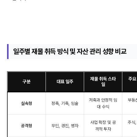
일주별 재물 취득 방식 및 자산 관리 성향 비교
재물 취득 스타
주요
구분
대표 일주
일
저축과 안정적 임
부동산
실속형
정축, 기축, 임술
대 수익
사업 확장 및 공
주식,
공격형
무인, 경진, 병자
격적 투자