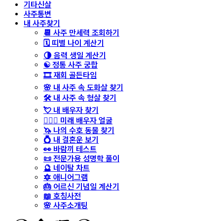
기타신살
사주통변
내 사주찾기
📆 사주 만세력 조회하기
🗓️ 띠별 나이 계산기
🌗 음력 생일 계산기
☯️ 정통 사주 궁합
🎞️ 재회 골든타임
🌸 내 사주 속 도화살 찾기
🛠️ 내 사주 속 형살 찾기
💘 내 배우자 찾기
👩‍❤️‍👨 미래 배우자 얼굴
🦄 나의 수호 동물 찾기
💍 내 결혼운 보기
👀 바람끼 테스트
📜 전문가용 성명학 풀이
🔮 네이탈 차트
🔯 애니어그램
🎂 어르신 기념일 계산기
📖 호칭사전
🌸 사주소개팅