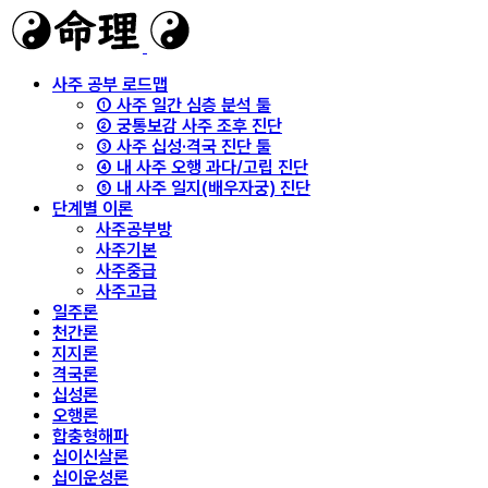
사주 공부 로드맵
① 사주 일간 심층 분석 툴
② 궁통보감 사주 조후 진단
③ 사주 십성·격국 진단 툴
④ 내 사주 오행 과다/고립 진단
⑤ 내 사주 일지(배우자궁) 진단
단계별 이론
사주공부방
사주기본
사주중급
사주고급
일주론
천간론
지지론
격국론
십성론
오행론
합충형해파
십이신살론
십이운성론