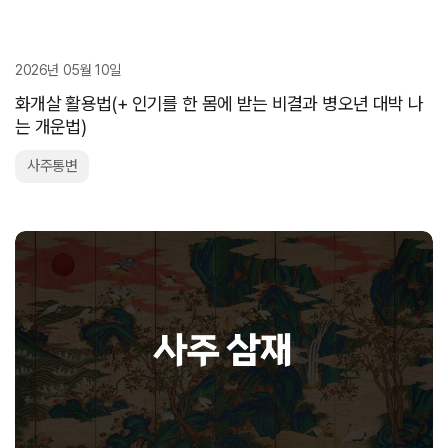
2026년 05월 10일
화개살 활용법(+ 인기를 한 몸에 받는 비결과 병오년 대박 나
는 개운법)
사주통변