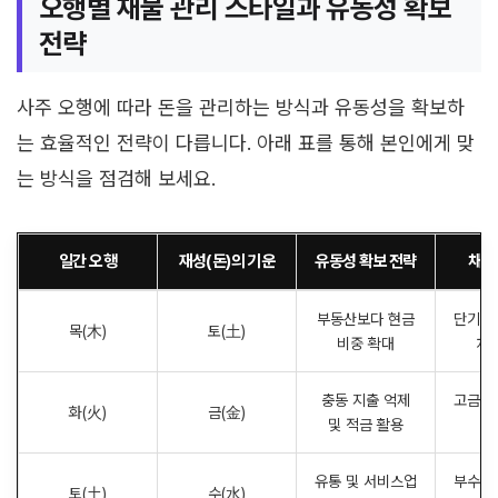
오행별 재물 관리 스타일과 유동성 확보
전략
사주 오행에 따라 돈을 관리하는 방식과 유동성을 확보하
는 효율적인 전략이 다릅니다. 아래 표를 통해 본인에게 맞
는 방식을 점검해 보세요.
일간 오행
재성(돈)의 기운
유동성 확보 전략
채무
부동산보다 현금
단기 
목(木)
토(土)
비중 확대
차
충동 지출 억제
고금리
화(火)
금(金)
및 적금 활용
유통 및 서비스업
부수입
토(土)
수(水)