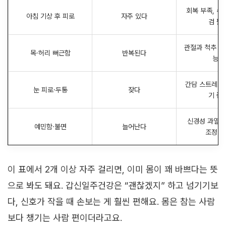
회복 부족, 수
아침 기상 후 피로
자주 있다
검 필
관절과 척추 긴
목·허리 뻐근함
반복된다
능성
간담 스트레스
눈 피로·두통
잦다
기 좋
신경성 과열, 
예민함·불면
늘어난다
조정 
이 표에서 2개 이상 자주 걸리면, 이미 몸이 꽤 바쁘다는 뜻
으로 봐도 돼요. 갑신일주건강은 “괜찮겠지” 하고 넘기기보
다, 신호가 작을 때 손보는 게 훨씬 편해요. 몸은 참는 사람
보다 챙기는 사람 편이더라고요.