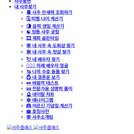
사주통변
내 사주찾기
📆 사주 만세력 조회하기
🗓️ 띠별 나이 계산기
🌗 음력 생일 계산기
☯️ 정통 사주 궁합
🎞️ 재회 골든타임
🌸 내 사주 속 도화살 찾기
🛠️ 내 사주 속 형살 찾기
💘 내 배우자 찾기
👩‍❤️‍👨 미래 배우자 얼굴
🦄 나의 수호 동물 찾기
💍 내 결혼운 보기
👀 바람끼 테스트
📜 전문가용 성명학 풀이
🔮 네이탈 차트
🔯 애니어그램
🎂 어르신 기념일 계산기
📖 호칭사전
🌸 사주소개팅