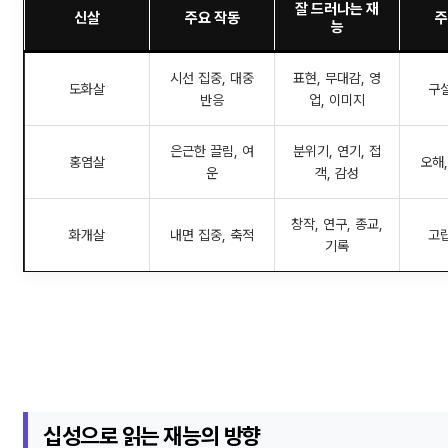
잘 드러나는 재
신살
주요 작동
주
능
시선 집중, 대중
표현, 무대감, 영
도화살
구설
반응
업, 이미지
은근한 끌림, 여
분위기, 연기, 접
홍염살
오해,
운
객, 감성
창작, 연구, 종교,
화개살
내면 집중, 축적
고립
기록
십성으로 읽는 재능의 방향