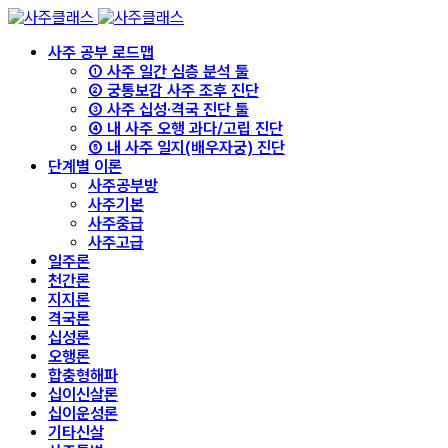
사주 공부 로드맵
① 사주 일간 심층 분석 툴
② 궁통보감 사주 조후 진단
③ 사주 십성·격국 진단 툴
④ 내 사주 오행 과다/고립 진단
⑤ 내 사주 일지(배우자궁) 진단
단계별 이론
사주공부방
사주기본
사주중급
사주고급
일주론
천간론
지지론
격국론
십성론
오행론
합충형해파
십이신살론
십이운성론
기타신살