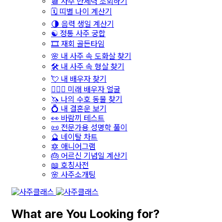
📆 사주 만세력 조회하기
🗓️ 띠별 나이 계산기
🌗 음력 생일 계산기
☯️ 정통 사주 궁합
🎞️ 재회 골든타임
🌸 내 사주 속 도화살 찾기
🛠️ 내 사주 속 형살 찾기
💘 내 배우자 찾기
👩‍❤️‍👨 미래 배우자 얼굴
🦄 나의 수호 동물 찾기
💍 내 결혼운 보기
👀 바람끼 테스트
📜 전문가용 성명학 풀이
🔮 네이탈 차트
🔯 애니어그램
🎂 어르신 기념일 계산기
📖 호칭사전
🌸 사주소개팅
What are You Looking for?