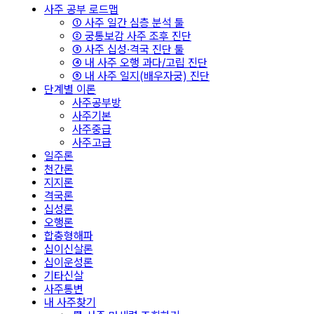
사주 공부 로드맵
① 사주 일간 심층 분석 툴
② 궁통보감 사주 조후 진단
③ 사주 십성·격국 진단 툴
④ 내 사주 오행 과다/고립 진단
⑤ 내 사주 일지(배우자궁) 진단
단계별 이론
사주공부방
사주기본
사주중급
사주고급
일주론
천간론
지지론
격국론
십성론
오행론
합충형해파
십이신살론
십이운성론
기타신살
사주통변
내 사주찾기