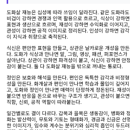
도화살 재능은 십성에 따라 쓰임이 달라진다. 같은 도화라도
비겁이 강하면 경쟁과 인맥 활용으로 흐르고, 식상이 강하면
표현과 생산으로 흐르며, 재성이 강하면 수익화로 이어지고,
관성이 강하면 공적 이미지로 정리된다. 인성이 강하면 감각
이 지식과 취향으로 축적된다.
식신은 편안한 표현을 만들고, 상관은 날카로운 개성을 만든
다. 도화가 식상과 만나면 말, 그림, 영상, 패션, 퍼포먼스가
살아난다. 상관이 강하면 파격성이 붙고, 식신이 강하면 안
감이 붙는다. 둘 다 도화살 재능을 밖으로 꺼내는 통로다.
정인은 보호와 해석을 만든다. 편인은 독특한 감각과 비정형
성을 만든다. 화개살과 편인이 만나면 학습과 몰입이 깊어지
고, 도화와 정인이 만나면 매력이 단정하게 정돈된다. 재성
붙으면 반응을 돈으로 바꾸는 구조가 생기고, 관성이 붙으면
직함, 신뢰, 공적 역할이 따라붙는다.
일간별로도 결이 다르다. 갑목과 을목은 생동감이, 병화와 
화는 발산력이, 무토와 기토는 형태화가, 경금과 신금은 선
한 이미지가, 임수와 계수는 분위기와 심리적 흡인이 두드러