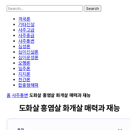
Search
격국론
기타신살
사주고급
사주중급
사주통변
십성론
십이신살론
십이운성론
오행론
일주론
지지론
천간론
합충형해파
홈
사주통변
도화살 홍염살 화개살 매력과 재능
도화살 홍염살 화개살 매력과 재능
목차