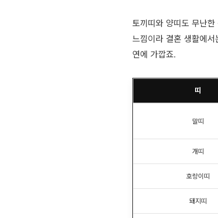
토끼띠와 양띠도 무난한 
느낌이라 결혼 생활에서는
연에 가깝죠.
띠
말띠
개띠
호랑이띠
돼지띠