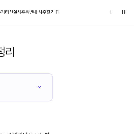
론
기타신살
사주통변
내 사주찾기
정리