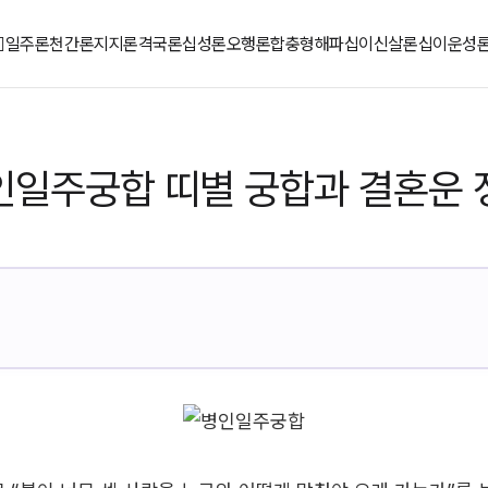
일주론
천간론
지지론
격국론
십성론
오행론
합충형해파
십이신살론
십이운성
인일주궁합 띠별 궁합과 결혼운 