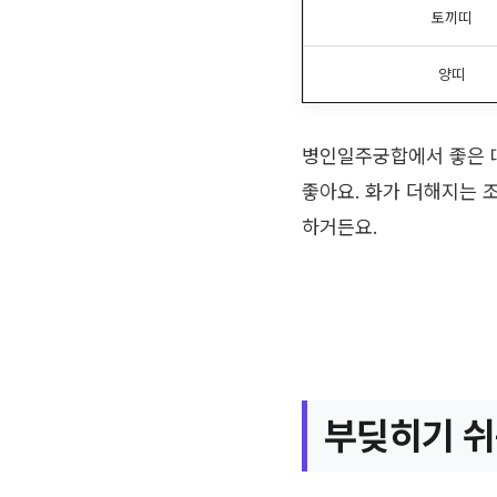
토끼띠
양띠
병인일주궁합에서 좋은 띠
좋아요. 화가 더해지는 
하거든요.
부딪히기 쉬