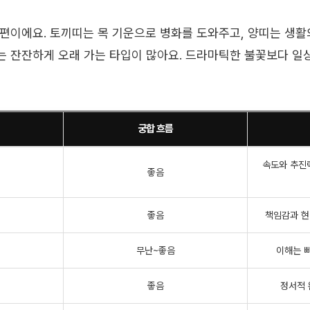
편이에요. 토끼띠는 목 기운으로 병화를 도와주고, 양띠는 생활
 잔잔하게 오래 가는 타입이 많아요. 드라마틱한 불꽃보다 일상
궁합 흐름
속도와 추진
좋음
좋음
책임감과 현
무난~좋음
이해는 
좋음
정서적 