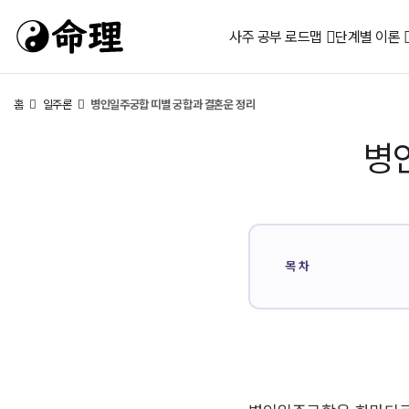
사주 공부 로드맵
단계별 이론
홈
일주론
병인일주궁합 띠별 궁합과 결혼운 정리
병
목차