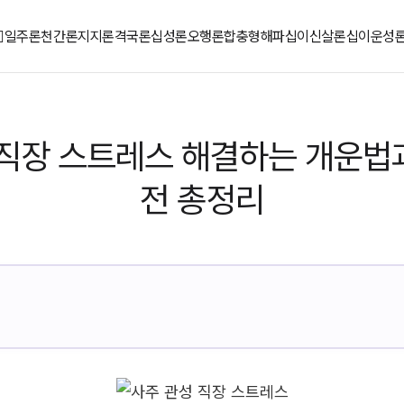
일주론
천간론
지지론
격국론
십성론
오행론
합충형해파
십이신살론
십이운성
 직장 스트레스 해결하는 개운법
전 총정리