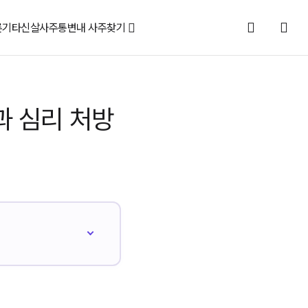
론
기타신살
사주통변
내 사주찾기
과 심리 처방